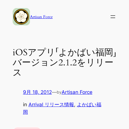
内
容
Artisan Force
を
ス
キ
ッ
iOSアプリ「よかばい福岡」
プ
バージョン2.1.2をリリー
ス
9月 18, 2012
—
Artisan Force
by
in
Arrival リリース情報
, 
よかばい福
岡