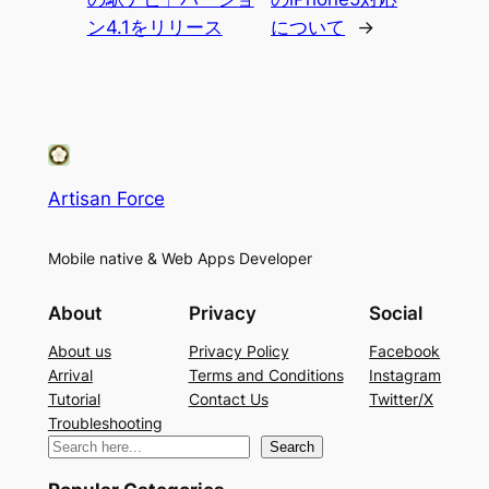
ン4.1をリリース
について
→
Artisan Force
Mobile native & Web Apps Developer
About
Privacy
Social
About us
Privacy Policy
Facebook
Arrival
Terms and Conditions
Instagram
Tutorial
Contact Us
Twitter/X
Troubleshooting
検
Search
索