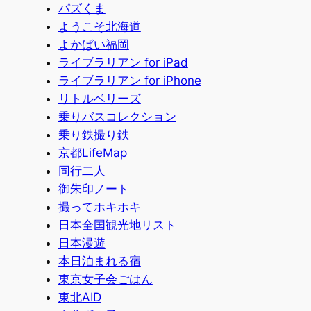
パズくま
ようこそ北海道
よかばい福岡
ライブラリアン for iPad
ライブラリアン for iPhone
リトルベリーズ
乗りバスコレクション
乗り鉄撮り鉄
京都LifeMap
同行二人
御朱印ノート
撮ってホキホキ
日本全国観光地リスト
日本漫遊
本日泊まれる宿
東京女子会ごはん
東北AID