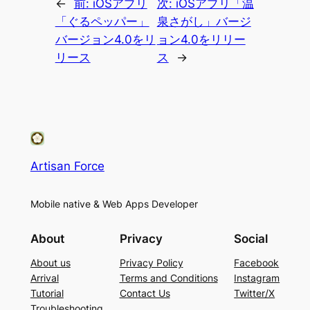
←
前:
iOSアプリ
次:
iOSアプリ「温
「ぐるペッパー」
泉さがし」バージ
バージョン4.0をリ
ョン4.0をリリー
リース
ス
→
Artisan Force
Mobile native & Web Apps Developer
About
Privacy
Social
About us
Privacy Policy
Facebook
Arrival
Terms and Conditions
Instagram
Tutorial
Contact Us
Twitter/X
Troubleshooting