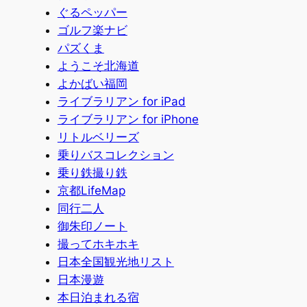
ぐるペッパー
ゴルフ楽ナビ
パズくま
ようこそ北海道
よかばい福岡
ライブラリアン for iPad
ライブラリアン for iPhone
リトルベリーズ
乗りバスコレクション
乗り鉄撮り鉄
京都LifeMap
同行二人
御朱印ノート
撮ってホキホキ
日本全国観光地リスト
日本漫遊
本日泊まれる宿