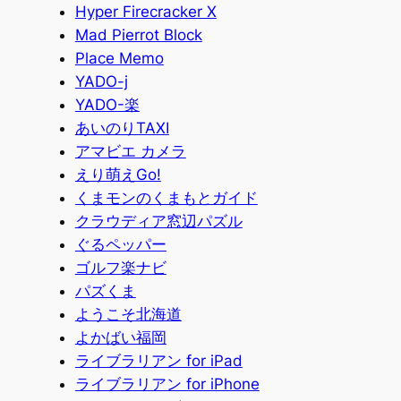
Hyper Firecracker X
Mad Pierrot Block
Place Memo
YADO-j
YADO-楽
あいのりTAXI
アマビエ カメラ
えり萌えGo!
くまモンのくまもとガイド
クラウディア窓辺パズル
ぐるペッパー
ゴルフ楽ナビ
パズくま
ようこそ北海道
よかばい福岡
ライブラリアン for iPad
ライブラリアン for iPhone