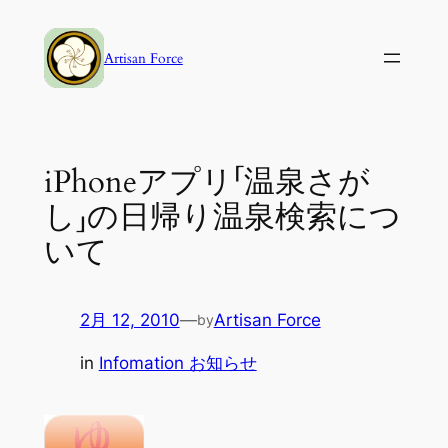
内
容
Artisan Force
を
ス
キ
ッ
iPhoneアプリ「温泉さが
プ
し」の日帰り温泉検索につ
いて
2月 12, 2010
—
Artisan Force
by
in
Infomation お知らせ