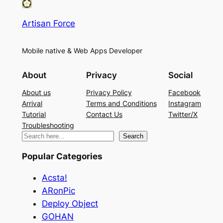
Artisan Force
Mobile native & Web Apps Developer
About
Privacy
Social
About us
Privacy Policy
Facebook
Arrival
Terms and Conditions
Instagram
Tutorial
Contact Us
Twitter/X
Troubleshooting
検
Search
索
Popular Categories
Acsta!
ARonPic
Deploy Object
GOHAN