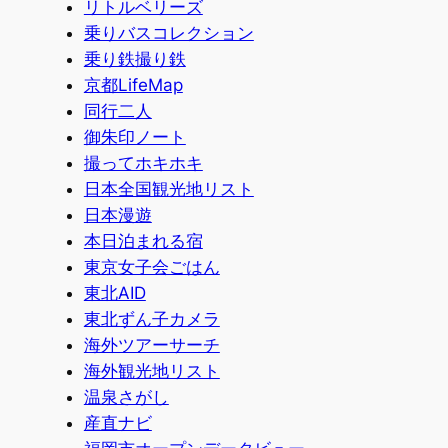
リトルベリーズ
乗りバスコレクション
乗り鉄撮り鉄
京都LifeMap
同行二人
御朱印ノート
撮ってホキホキ
日本全国観光地リスト
日本漫遊
本日泊まれる宿
東京女子会ごはん
東北AID
東北ずん子カメラ
海外ツアーサーチ
海外観光地リスト
温泉さがし
産直ナビ