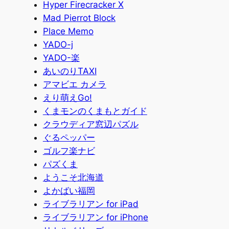
Hyper Firecracker X
Mad Pierrot Block
Place Memo
YADO-j
YADO-楽
あいのりTAXI
アマビエ カメラ
えり萌えGo!
くまモンのくまもとガイド
クラウディア窓辺パズル
ぐるペッパー
ゴルフ楽ナビ
パズくま
ようこそ北海道
よかばい福岡
ライブラリアン for iPad
ライブラリアン for iPhone