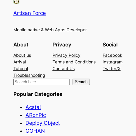
Artisan Force
Mobile native & Web Apps Developer
About
Privacy
Social
About us
Privacy Policy
Facebook
Arrival
Terms and Conditions
Instagram
Tutorial
Contact Us
Twitter/X
Troubleshooting
検
Search
索
Popular Categories
Acsta!
ARonPic
Deploy Object
GOHAN