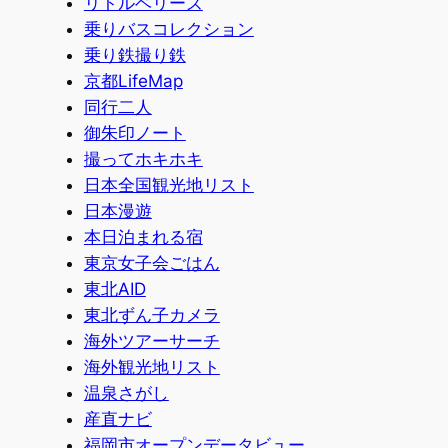
リトルベリーズ
乗りバスコレクション
乗り鉄撮り鉄
京都LifeMap
同行二人
御朱印ノート
撮ってホキホキ
日本全国観光地リスト
日本漫遊
本日泊まれる宿
東京女子会ごはん
東北AID
東北ずん子カメラ
海外ツアーサーチ
海外観光地リスト
温泉さがし
産直ナビ
福岡市オープンデータビュー