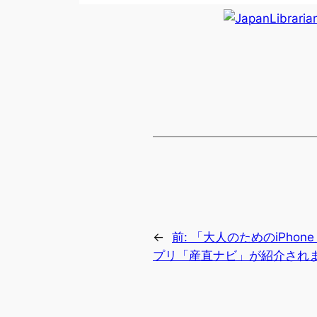
←
前:
「大人のためのiPhone
プリ「産直ナビ」が紹介され