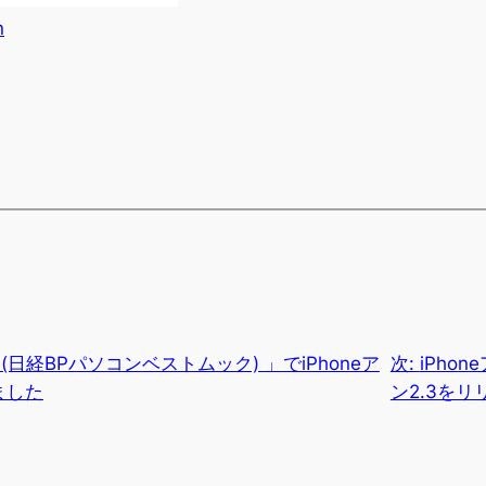
 (日経BPパソコンベストムック) 」でiPhoneア
次:
iPho
ました
ン2.3をリ