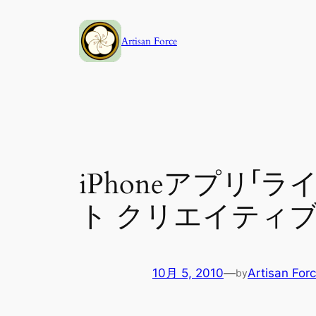
内
容
Artisan Force
を
ス
キ
ッ
プ
iPhoneアプリ「ラ
ト クリエイティブ
10月 5, 2010
—
Artisan For
by