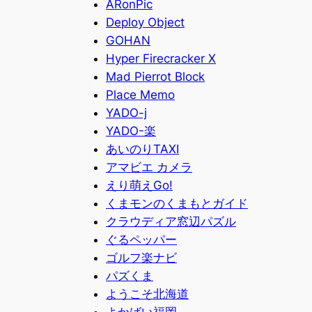
ARonPic
Deploy Object
GOHAN
Hyper Firecracker X
Mad Pierrot Block
Place Memo
YADO-j
YADO-楽
あいのりTAXI
アマビエ カメラ
えり萌えGo!
くまモンのくまもとガイド
クラウディア窓辺パズル
ぐるペッパー
ゴルフ楽ナビ
パズくま
ようこそ北海道
よかばい福岡