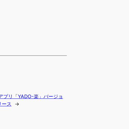
neアプリ「YADO-楽」バージョ
リース
→