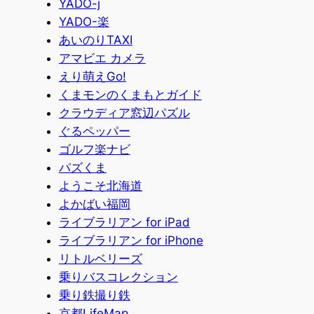
YADO-j
YADO-楽
あいのりTAXI
アマビエ カメラ
えり萌えGo!
くまモンのくまもとガイド
クラウディア窓辺パズル
ぐるペッパー
ゴルフ楽ナビ
パズくま
ようこそ北海道
よかばい福岡
ライブラリアン for iPad
ライブラリアン for iPhone
リトルベリーズ
乗りバスコレクション
乗り鉄撮り鉄
京都LifeMap