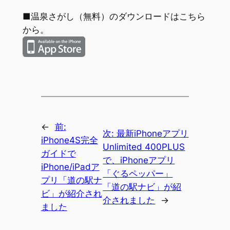
■温泉さがし（無料）のダウンロードはこちら
から。
←
前:
次:
最新iPhoneアプリ
iPhone4S完全
Unlimited 400PLUS
ガイドで
で、iPhoneアプリ
iPhone/iPadア
「ぐるペッパー」
プリ「道の駅ナ
「道の駅ナビ」が紹
ビ」が紹介され
介されました
→
ました