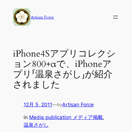
内
容
Artisan Force
を
ス
キ
ッ
iPhone4Sアプリコレクシ
プ
ョン800+αで、iPhoneア
プリ「温泉さがし」が紹介
されました
12月 5, 2011
—
Artisan Force
by
in
Media publication メディア掲載
, 
温泉さがし