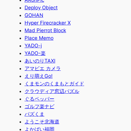
ARonPic
Deploy Object
GOHAN
Hyper Firecracker X
Mad Pierrot Block
Place Memo
YADO-j
YADO-楽
あいのりTAXI
アマビエ カメラ
えり萌えGo!
くまモンのくまもとガイド
クラウディア窓辺パズル
ぐるペッパー
ゴルフ楽ナビ
パズくま
ようこそ北海道
よかばい福岡