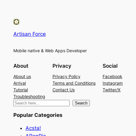
Artisan Force
Mobile native & Web Apps Developer
About
Privacy
Social
About us
Privacy Policy
Facebook
Arrival
Terms and Conditions
Instagram
Tutorial
Contact Us
Twitter/X
Troubleshooting
検
Search
索
Popular Categories
Acsta!