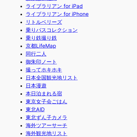
ライブラリアン for iPad
ライブラリアン for iPhone
リトルベリーズ
乗りバスコレクション
乗り鉄撮り鉄
京都LifeMap
同行二人
御朱印ノート
撮ってホキホキ
日本全国観光地リスト
日本漫遊
本日泊まれる宿
東京女子会ごはん
東北AID
東北ずん子カメラ
海外ツアーサーチ
海外観光地リスト