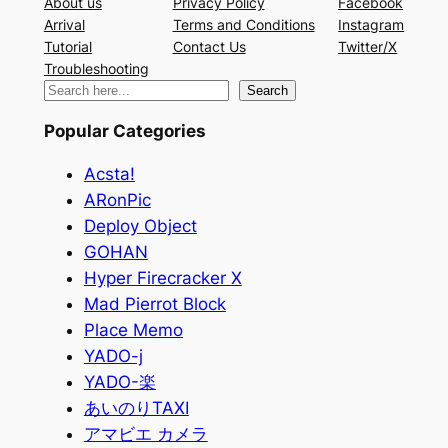
About us
Privacy Policy
Facebook
Arrival
Terms and Conditions
Instagram
Tutorial
Contact Us
Twitter/X
Troubleshooting
検
Search
索
Popular Categories
Acsta!
ARonPic
Deploy Object
GOHAN
Hyper Firecracker X
Mad Pierrot Block
Place Memo
YADO-j
YADO-楽
あいのりTAXI
アマビエ カメラ