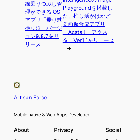
線乗りつぶし管
Playgroundを搭載し
理ができるiOS
た、推し活がはかど
アプリ「乗り鉄
る画像合成アプリ
撮り鉄」バージ
「Acsta ! – アクス
ョン9.8.7をリ
タ」Ver1.1をリリース
リース
→
Artisan Force
Mobile native & Web Apps Developer
About
Privacy
Social