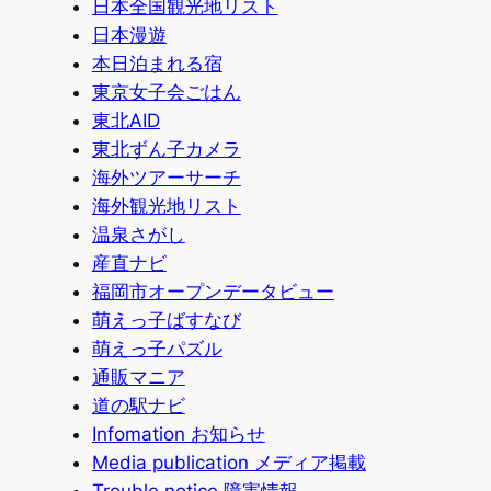
日本全国観光地リスト
日本漫遊
本日泊まれる宿
東京女子会ごはん
東北AID
東北ずん子カメラ
海外ツアーサーチ
海外観光地リスト
温泉さがし
産直ナビ
福岡市オープンデータビュー
萌えっ子ばすなび
萌えっ子パズル
通販マニア
道の駅ナビ
Infomation お知らせ
Media publication メディア掲載
Trouble notice 障害情報