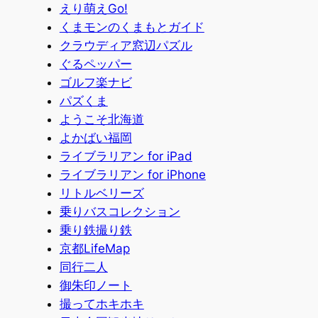
えり萌えGo!
くまモンのくまもとガイド
クラウディア窓辺パズル
ぐるペッパー
ゴルフ楽ナビ
パズくま
ようこそ北海道
よかばい福岡
ライブラリアン for iPad
ライブラリアン for iPhone
リトルベリーズ
乗りバスコレクション
乗り鉄撮り鉄
京都LifeMap
同行二人
御朱印ノート
撮ってホキホキ