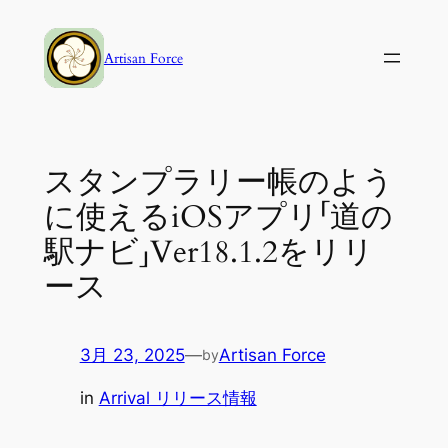
内
容
Artisan Force
を
ス
キ
ッ
スタンプラリー帳のよう
プ
に使えるiOSアプリ「道の
駅ナビ」Ver18.1.2をリリ
ース
3月 23, 2025
—
Artisan Force
by
in
Arrival リリース情報