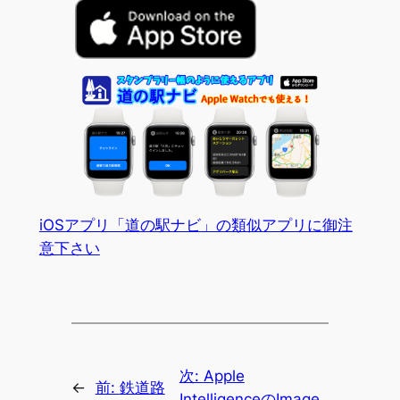
iOSアプリ「道の駅ナビ」の類似アプリに御注
意下さい
次:
Apple
←
前:
鉄道路
IntelligenceのImage