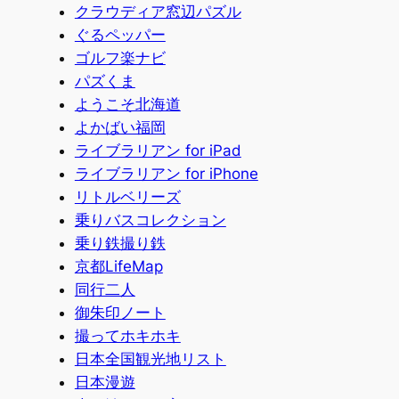
クラウディア窓辺パズル
ぐるペッパー
ゴルフ楽ナビ
パズくま
ようこそ北海道
よかばい福岡
ライブラリアン for iPad
ライブラリアン for iPhone
リトルベリーズ
乗りバスコレクション
乗り鉄撮り鉄
京都LifeMap
同行二人
御朱印ノート
撮ってホキホキ
日本全国観光地リスト
日本漫遊