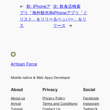
←
前:
iPhoneア
次:
飲食店検索
プリ「海外観光地
iPhoneアプリ「ぐ
リスト」をリリー
るペッパー」をリ
ス
リース
→
Artisan Force
Mobile native & Web Apps Developer
About
Privacy
Social
About us
Privacy Policy
Facebook
Arrival
Terms and Conditions
Instagram
Tutorial
Contact Us
Twitter/X