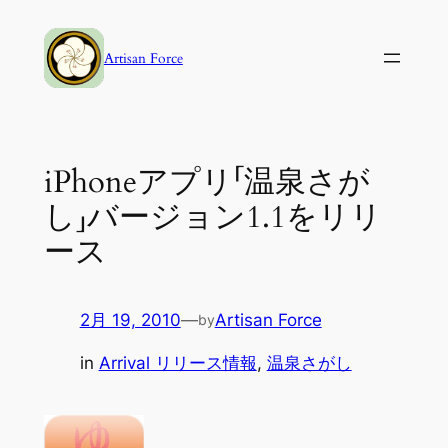
内
容
Artisan Force
を
ス
キ
ッ
iPhoneアプリ「温泉さが
プ
し」バージョン1.1をリリ
ース
2月 19, 2010
—
Artisan Force
by
in
Arrival リリース情報
, 
温泉さがし