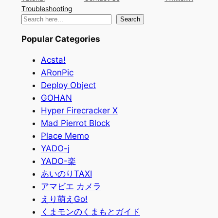
Troubleshooting
検
Search
索
Popular Categories
Acsta!
ARonPic
Deploy Object
GOHAN
Hyper Firecracker X
Mad Pierrot Block
Place Memo
YADO-j
YADO-楽
あいのりTAXI
アマビエ カメラ
えり萌えGo!
くまモンのくまもとガイド