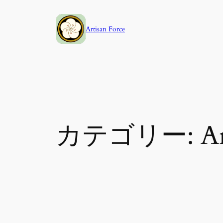
内
容
Artisan Force
を
ス
キ
ッ
プ
カテゴリー:
A