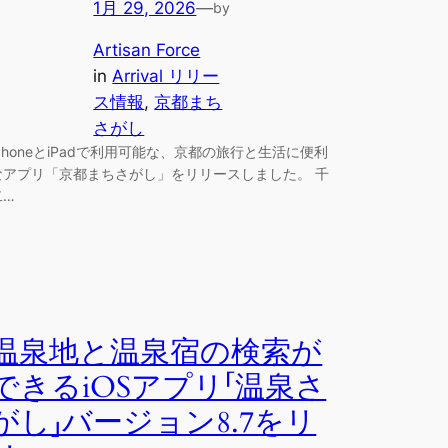
1月 29, 2026
—
by
Artisan Force
in
Arrival リリー
ス情報
, 
京都まち
さがし
iPhoneとiPadで利用可能な、京都の旅行と生活に便利
なアプリ「京都まちさがし」をリリースしました。 千
二…
温泉地と温泉宿の検索が
できるiOSアプリ「温泉さ
がし」バージョン8.7をリ