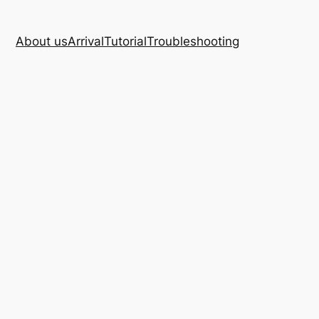
About us
Arrival
Tutorial
Troubleshooting