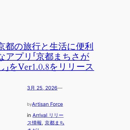
京都の旅行と生活に便利
なアプリ「京都まちさが
し」をVer1.0.8をリリース
3月 25, 2026
—
Artisan Force
by
in
Arrival リリー
ス情報
, 
京都まち