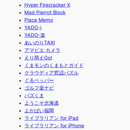
Hyper Firecracker X
Mad Pierrot Block
Place Memo
YADO-j
YADO-楽
あいのりTAXI
アマビエ カメラ
えり萌えGo!
くまモンのくまもとガイド
クラウディア窓辺パズル
ぐるペッパー
ゴルフ楽ナビ
パズくま
ようこそ北海道
よかばい福岡
ライブラリアン for iPad
ライブラリアン for iPhone