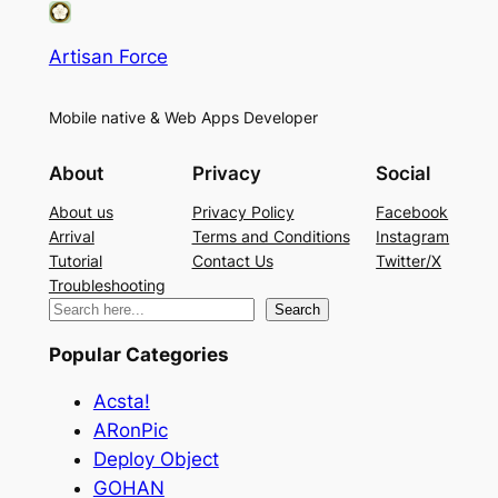
Artisan Force
Mobile native & Web Apps Developer
About
Privacy
Social
About us
Privacy Policy
Facebook
Arrival
Terms and Conditions
Instagram
Tutorial
Contact Us
Twitter/X
Troubleshooting
検
Search
索
Popular Categories
Acsta!
ARonPic
Deploy Object
GOHAN