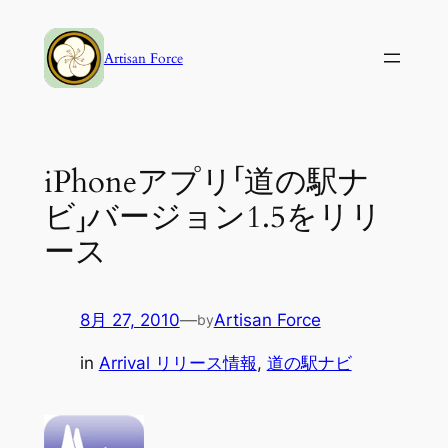
内
容
Artisan Force
を
ス
キ
ッ
iPhoneアプリ「道の駅ナ
プ
ビ」バージョン1.5をリリ
ース
8月 27, 2010
—
Artisan Force
by
in
Arrival リリース情報
, 
道の駅ナビ