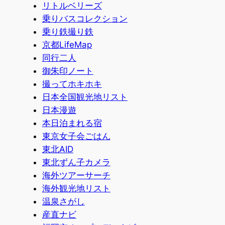
リトルベリーズ
乗りバスコレクション
乗り鉄撮り鉄
京都LifeMap
同行二人
御朱印ノート
撮ってホキホキ
日本全国観光地リスト
日本漫遊
本日泊まれる宿
東京女子会ごはん
東北AID
東北ずん子カメラ
海外ツアーサーチ
海外観光地リスト
温泉さがし
産直ナビ