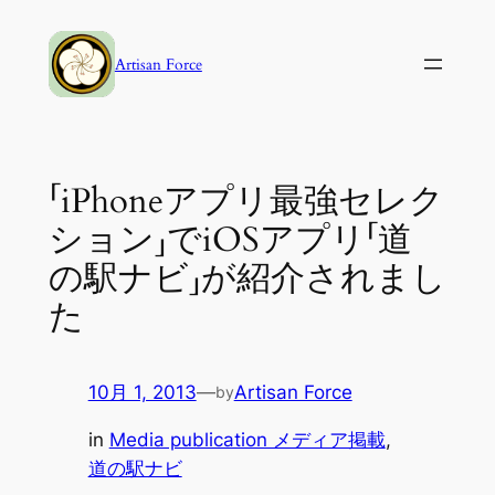
内
容
Artisan Force
を
ス
キ
ッ
「iPhoneアプリ最強セレク
プ
ション」でiOSアプリ「道
の駅ナビ」が紹介されまし
た
10月 1, 2013
—
Artisan Force
by
in
Media publication メディア掲載
, 
道の駅ナビ