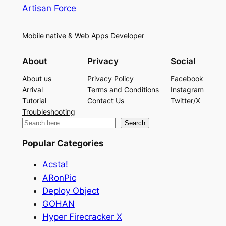
Artisan Force
Mobile native & Web Apps Developer
About
Privacy
Social
About us
Privacy Policy
Facebook
Arrival
Terms and Conditions
Instagram
Tutorial
Contact Us
Twitter/X
Troubleshooting
検
Search
索
Popular Categories
Acsta!
ARonPic
Deploy Object
GOHAN
Hyper Firecracker X