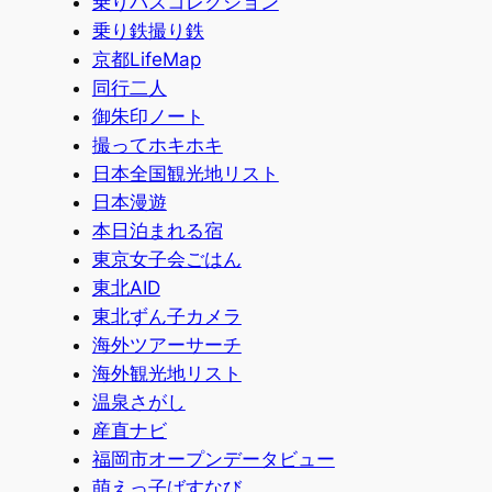
乗りバスコレクション
乗り鉄撮り鉄
京都LifeMap
同行二人
御朱印ノート
撮ってホキホキ
日本全国観光地リスト
日本漫遊
本日泊まれる宿
東京女子会ごはん
東北AID
東北ずん子カメラ
海外ツアーサーチ
海外観光地リスト
温泉さがし
産直ナビ
福岡市オープンデータビュー
萌えっ子ばすなび