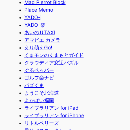
Mad Pierrot Block
Place Memo
YADO-j
YADO-楽
あいのりTAXI
アマビエ カメラ
えり萌えGo!
くまモンのくまもとガイド
クラウディア窓辺パズル
ぐるペッパー
ゴルフ楽ナビ
パズくま
ようこそ北海道
よかばい福岡
ライブラリアン for iPad
ライブラリアン for iPhone
リトルベリーズ