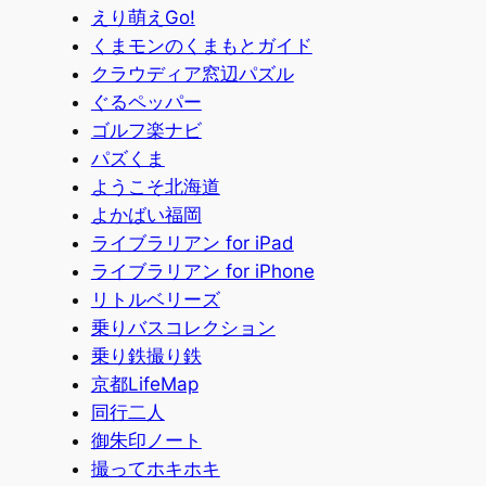
えり萌えGo!
くまモンのくまもとガイド
クラウディア窓辺パズル
ぐるペッパー
ゴルフ楽ナビ
パズくま
ようこそ北海道
よかばい福岡
ライブラリアン for iPad
ライブラリアン for iPhone
リトルベリーズ
乗りバスコレクション
乗り鉄撮り鉄
京都LifeMap
同行二人
御朱印ノート
撮ってホキホキ