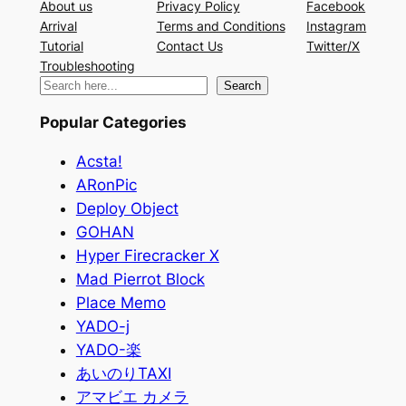
About us
Privacy Policy
Facebook
Arrival
Terms and Conditions
Instagram
Tutorial
Contact Us
Twitter/X
Troubleshooting
検
Search
索
Popular Categories
Acsta!
ARonPic
Deploy Object
GOHAN
Hyper Firecracker X
Mad Pierrot Block
Place Memo
YADO-j
YADO-楽
あいのりTAXI
アマビエ カメラ