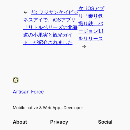
次:
iOSアプ
←
前:
フジサンケイビジ
リ「乗り鉄
ネスアイで、iOSアプリ
撮り鉄」バ
「リトルベリーズの北海
ージョン1.1
道の小果実と観光ガイ
をリリース
ド」が紹介されました
→
Artisan Force
Mobile native & Web Apps Developer
About
Privacy
Social