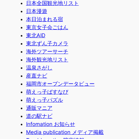
日本全国観光地リスト
日本漫遊
本日泊まれる宿
東京女子会ごはん
東北AID
東北ずん子カメラ
海外ツアーサーチ
海外観光地リスト
温泉さがし
産直ナビ
福岡市オープンデータビュー
萌えっ子ばすなび
萌えっ子パズル
通販マニア
道の駅ナビ
Infomation お知らせ
Media publication メディア掲載