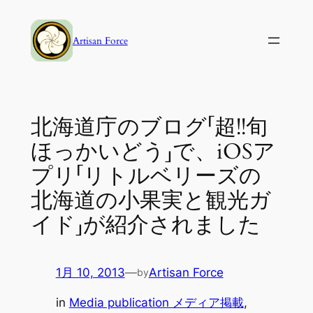
内
容
Artisan Force
を
ス
キ
ッ
北海道庁のブログ「超!!旬
プ
ほっかいどう」で、iOSア
プリ「リトルベリーズの
北海道の小果実と観光ガ
イド」が紹介されました
1月 10, 2013
—
Artisan Force
by
in
Media publication メディア掲載
, 