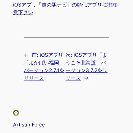
iOSアプリ「道の駅ナビ」の類似アプリに御注
意下さい
←
前:
iOSアプリ
次:
iOSアプリ「よ
「よかばい福岡」
うこそ北海道」バ
バージョン2.7.1を
ージョン3.7.2をリ
リリース
リース
→
Artisan Force