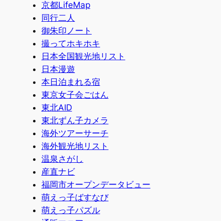
京都LifeMap
同行二人
御朱印ノート
撮ってホキホキ
日本全国観光地リスト
日本漫遊
本日泊まれる宿
東京女子会ごはん
東北AID
東北ずん子カメラ
海外ツアーサーチ
海外観光地リスト
温泉さがし
産直ナビ
福岡市オープンデータビュー
萌えっ子ばすなび
萌えっ子パズル