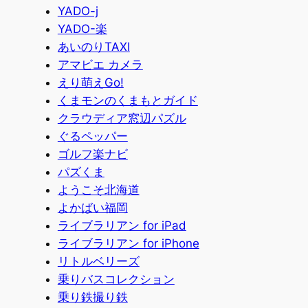
YADO-j
YADO-楽
あいのりTAXI
アマビエ カメラ
えり萌えGo!
くまモンのくまもとガイド
クラウディア窓辺パズル
ぐるペッパー
ゴルフ楽ナビ
パズくま
ようこそ北海道
よかばい福岡
ライブラリアン for iPad
ライブラリアン for iPhone
リトルベリーズ
乗りバスコレクション
乗り鉄撮り鉄