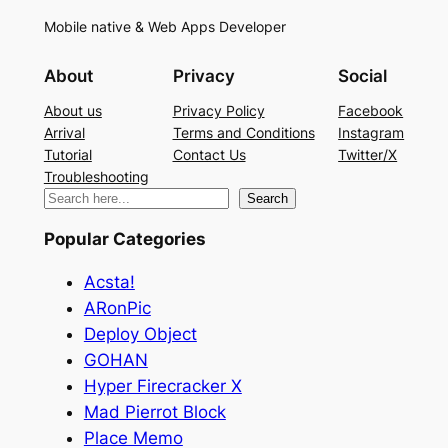
Mobile native & Web Apps Developer
About
Privacy
Social
About us
Privacy Policy
Facebook
Arrival
Terms and Conditions
Instagram
Tutorial
Contact Us
Twitter/X
Troubleshooting
検
Search
索
Popular Categories
Acsta!
ARonPic
Deploy Object
GOHAN
Hyper Firecracker X
Mad Pierrot Block
Place Memo