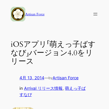
内
容
Artisan Force
を
ス
キ
ッ
iOSアプリ「萌えっ子ばす
プ
なび」バージョン4.0をリ
リース
4月 13, 2014
—
Artisan Force
by
in
Arrival リリース情報
, 
萌えっ子ば
すなび