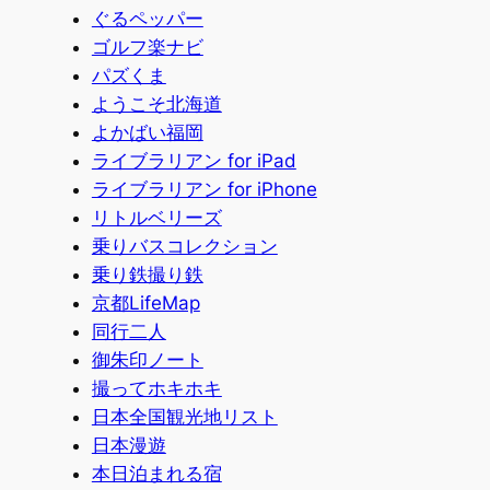
ぐるペッパー
ゴルフ楽ナビ
パズくま
ようこそ北海道
よかばい福岡
ライブラリアン for iPad
ライブラリアン for iPhone
リトルベリーズ
乗りバスコレクション
乗り鉄撮り鉄
京都LifeMap
同行二人
御朱印ノート
撮ってホキホキ
日本全国観光地リスト
日本漫遊
本日泊まれる宿