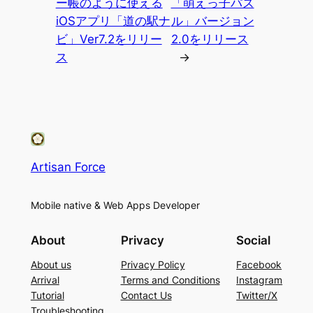
ー帳のように使える
「萌えっ子パズ
iOSアプリ「道の駅ナ
ル」バージョン
ビ」Ver7.2をリリー
2.0をリリース
ス
→
Artisan Force
Mobile native & Web Apps Developer
About
Privacy
Social
About us
Privacy Policy
Facebook
Arrival
Terms and Conditions
Instagram
Tutorial
Contact Us
Twitter/X
Troubleshooting