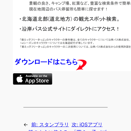
←
前:
スタンプラリ
次:
iOSアプリ