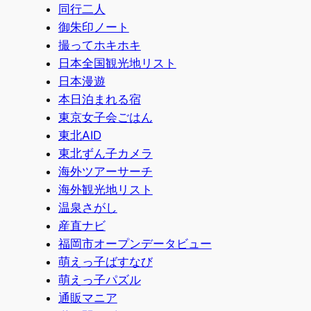
同行二人
御朱印ノート
撮ってホキホキ
日本全国観光地リスト
日本漫遊
本日泊まれる宿
東京女子会ごはん
東北AID
東北ずん子カメラ
海外ツアーサーチ
海外観光地リスト
温泉さがし
産直ナビ
福岡市オープンデータビュー
萌えっ子ばすなび
萌えっ子パズル
通販マニア