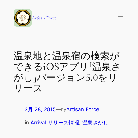
内
容
Artisan Force
を
ス
キ
ッ
温泉地と温泉宿の検索が
プ
できるiOSアプリ「温泉さ
がし」バージョン5.0をリ
リース
2月 28, 2015
—
Artisan Force
by
in
Arrival リリース情報
, 
温泉さがし