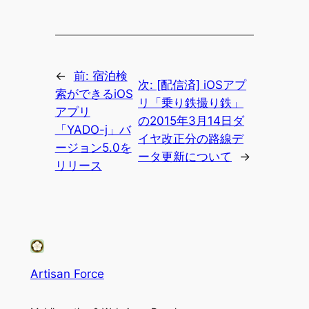
←
前:
宿泊検
次:
[配信済] iOSアプ
索ができるiOS
リ「乗り鉄撮り鉄」
アプリ
の2015年3月14日ダ
「YADO-j」バ
イヤ改正分の路線デ
ージョン5.0を
ータ更新について
→
リリース
Artisan Force