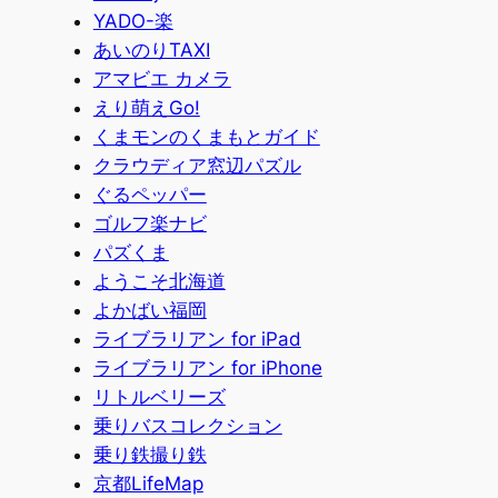
YADO-楽
あいのりTAXI
アマビエ カメラ
えり萌えGo!
くまモンのくまもとガイド
クラウディア窓辺パズル
ぐるペッパー
ゴルフ楽ナビ
パズくま
ようこそ北海道
よかばい福岡
ライブラリアン for iPad
ライブラリアン for iPhone
リトルベリーズ
乗りバスコレクション
乗り鉄撮り鉄
京都LifeMap