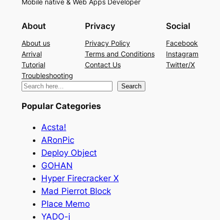
Mobile native & Web Apps Developer
About
Privacy
Social
About us
Privacy Policy
Facebook
Arrival
Terms and Conditions
Instagram
Tutorial
Contact Us
Twitter/X
Troubleshooting
検
Search
索
Popular Categories
Acsta!
ARonPic
Deploy Object
GOHAN
Hyper Firecracker X
Mad Pierrot Block
Place Memo
YADO-j