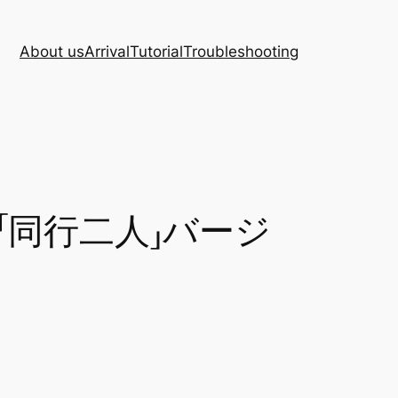
About us
Arrival
Tutorial
Troubleshooting
「同行二人」バージ