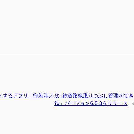
トするアプリ「御朱印ノ
次:
鉄道路線乗りつぶし管理ができる
鉄」バージョン6.5.3をリリース