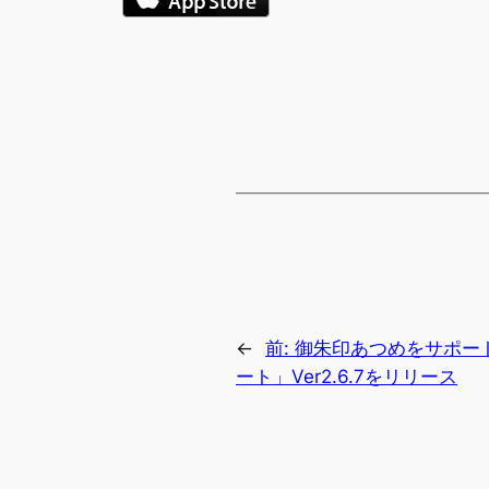
←
前:
御朱印あつめをサポー
ート」Ver2.6.7をリリース