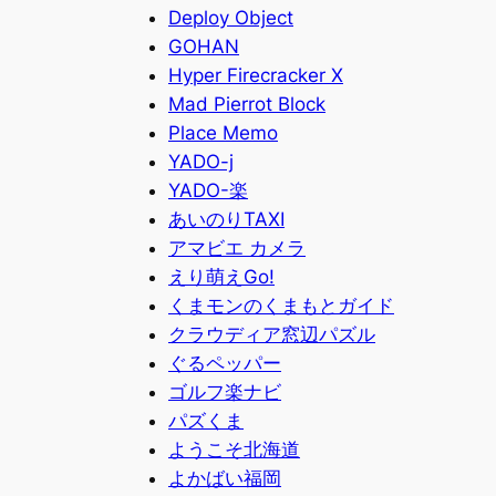
Deploy Object
GOHAN
Hyper Firecracker X
Mad Pierrot Block
Place Memo
YADO-j
YADO-楽
あいのりTAXI
アマビエ カメラ
えり萌えGo!
くまモンのくまもとガイド
クラウディア窓辺パズル
ぐるペッパー
ゴルフ楽ナビ
パズくま
ようこそ北海道
よかばい福岡