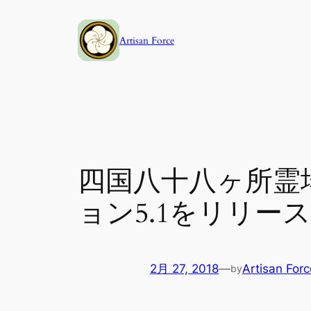
内
容
Artisan Force
を
ス
キ
ッ
プ
四国八十八ヶ所霊
ョン5.1をリリース
2月 27, 2018
—
Artisan Forc
by