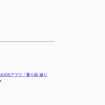
iOSアプリ「乗り鉄 撮り
→