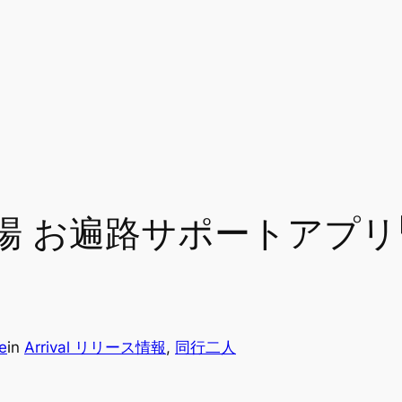
場 お遍路サポートアプリ
e
in
Arrival リリース情報
, 
同行二人