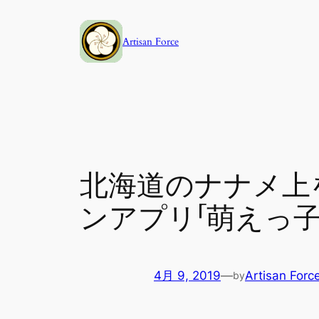
内
容
Artisan Force
を
ス
キ
ッ
プ
北海道のナナメ上
ンアプリ「萌えっ子
4月 9, 2019
—
Artisan Forc
by