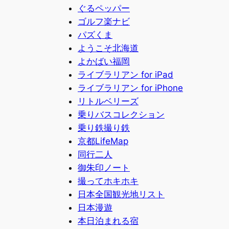
ぐるペッパー
ゴルフ楽ナビ
パズくま
ようこそ北海道
よかばい福岡
ライブラリアン for iPad
ライブラリアン for iPhone
リトルベリーズ
乗りバスコレクション
乗り鉄撮り鉄
京都LifeMap
同行二人
御朱印ノート
撮ってホキホキ
日本全国観光地リスト
日本漫遊
本日泊まれる宿