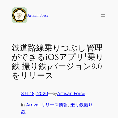
内
容
Artisan Force
を
ス
キ
ッ
鉄道路線乗りつぶし管理
プ
ができるiOSアプリ「乗り
鉄 撮り鉄」バージョン9.0
をリリース
3月 18, 2020
—
Artisan Force
by
in
Arrival リリース情報
, 
乗り鉄撮り
鉄