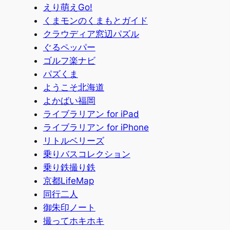
えり萌えGo!
くまモンのくまもとガイド
クラウディア窓辺パズル
ぐるペッパー
ゴルフ楽ナビ
パズくま
ようこそ北海道
よかばい福岡
ライブラリアン for iPad
ライブラリアン for iPhone
リトルベリーズ
乗りバスコレクション
乗り鉄撮り鉄
京都LifeMap
同行二人
御朱印ノート
撮ってホキホキ