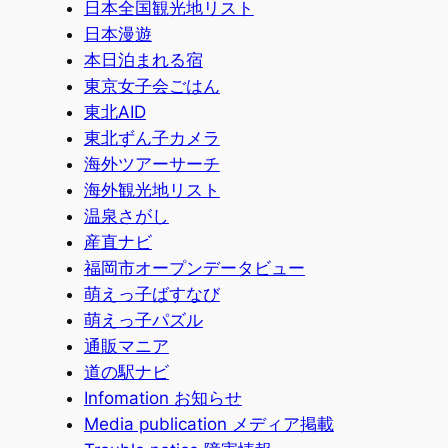
日本全国観光地リスト
日本漫遊
本日泊まれる宿
東京女子会ごはん
東北AID
東北ずん子カメラ
海外ツアーサーチ
海外観光地リスト
温泉さがし
産直ナビ
福岡市オープンデータビュー
萌えっ子ばすなび
萌えっ子パズル
通販マニア
道の駅ナビ
Infomation お知らせ
Media publication メディア掲載