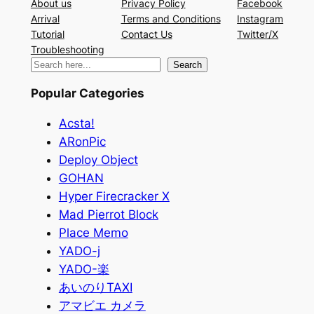
About us
Privacy Policy
Facebook
Arrival
Terms and Conditions
Instagram
Tutorial
Contact Us
Twitter/X
Troubleshooting
検
Search
索
Popular Categories
Acsta!
ARonPic
Deploy Object
GOHAN
Hyper Firecracker X
Mad Pierrot Block
Place Memo
YADO-j
YADO-楽
あいのりTAXI
アマビエ カメラ