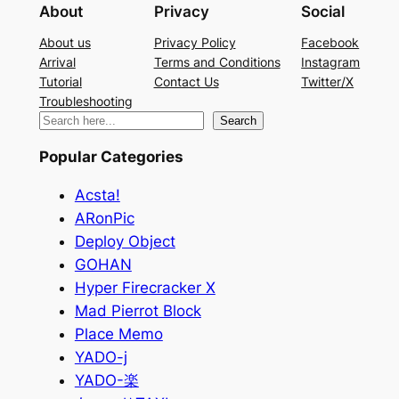
About
Privacy
Social
About us
Privacy Policy
Facebook
Arrival
Terms and Conditions
Instagram
Tutorial
Contact Us
Twitter/X
Troubleshooting
検
Search
索
Popular Categories
Acsta!
ARonPic
Deploy Object
GOHAN
Hyper Firecracker X
Mad Pierrot Block
Place Memo
YADO-j
YADO-楽