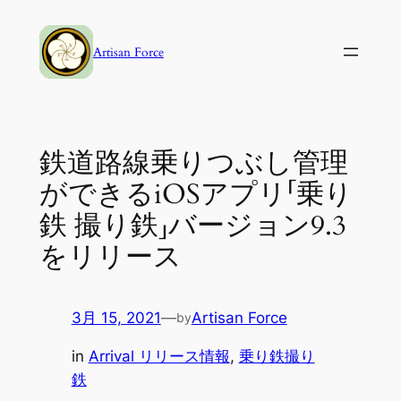
内
容
Artisan Force
を
ス
キ
ッ
鉄道路線乗りつぶし管理
プ
ができるiOSアプリ「乗り
鉄 撮り鉄」バージョン9.3
をリリース
3月 15, 2021
—
Artisan Force
by
in
Arrival リリース情報
, 
乗り鉄撮り
鉄