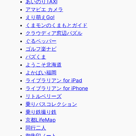
あいのりTAXI
アマビエ カメラ
えり萌えGo!
くまモンのくまもとガイド
クラウディア窓辺パズル
ぐるペッパー
ゴルフ楽ナビ
パズくま
ようこそ北海道
よかばい福岡
ライブラリアン for iPad
ライブラリアン for iPhone
リトルベリーズ
乗りバスコレクション
乗り鉄撮り鉄
京都LifeMap
同行二人
御朱印ノート