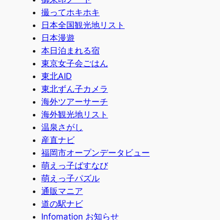
撮ってホキホキ
日本全国観光地リスト
日本漫遊
本日泊まれる宿
東京女子会ごはん
東北AID
東北ずん子カメラ
海外ツアーサーチ
海外観光地リスト
温泉さがし
産直ナビ
福岡市オープンデータビュー
萌えっ子ばすなび
萌えっ子パズル
通販マニア
道の駅ナビ
Infomation お知らせ