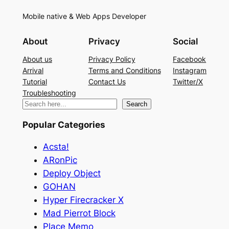
Mobile native & Web Apps Developer
About
Privacy
Social
About us
Privacy Policy
Facebook
Arrival
Terms and Conditions
Instagram
Tutorial
Contact Us
Twitter/X
Troubleshooting
検
Search
索
Popular Categories
Acsta!
ARonPic
Deploy Object
GOHAN
Hyper Firecracker X
Mad Pierrot Block
Place Memo