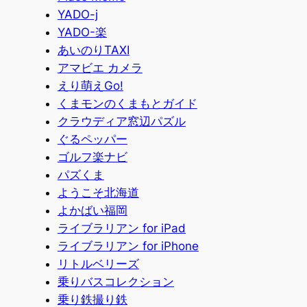
YADO-j
YADO-楽
あいのりTAXI
アマビエ カメラ
えり萌えGo!
くまモンのくまもとガイド
クラウディア窓辺パズル
ぐるペッパー
ゴルフ楽ナビ
パズくま
ようこそ北海道
よかばい福岡
ライブラリアン for iPad
ライブラリアン for iPhone
リトルベリーズ
乗りバスコレクション
乗り鉄撮り鉄