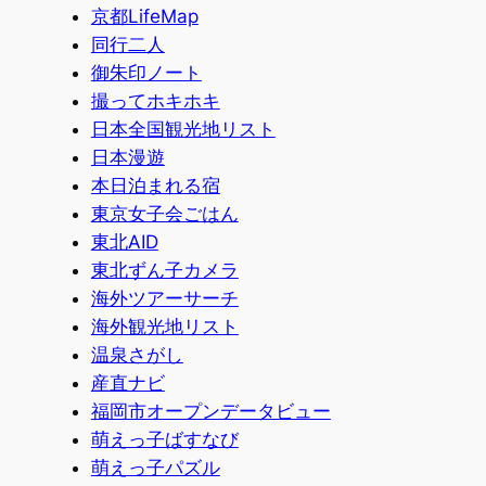
京都LifeMap
同行二人
御朱印ノート
撮ってホキホキ
日本全国観光地リスト
日本漫遊
本日泊まれる宿
東京女子会ごはん
東北AID
東北ずん子カメラ
海外ツアーサーチ
海外観光地リスト
温泉さがし
産直ナビ
福岡市オープンデータビュー
萌えっ子ばすなび
萌えっ子パズル