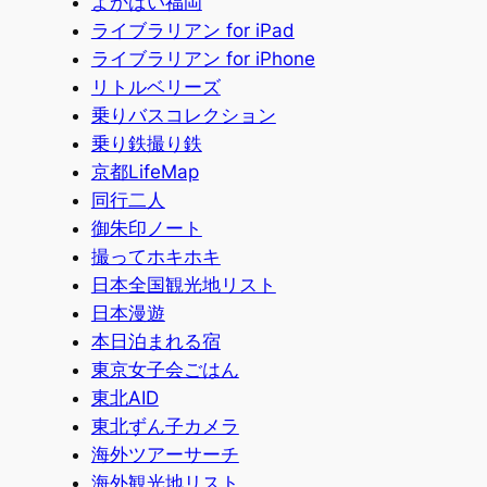
よかばい福岡
ライブラリアン for iPad
ライブラリアン for iPhone
リトルベリーズ
乗りバスコレクション
乗り鉄撮り鉄
京都LifeMap
同行二人
御朱印ノート
撮ってホキホキ
日本全国観光地リスト
日本漫遊
本日泊まれる宿
東京女子会ごはん
東北AID
東北ずん子カメラ
海外ツアーサーチ
海外観光地リスト