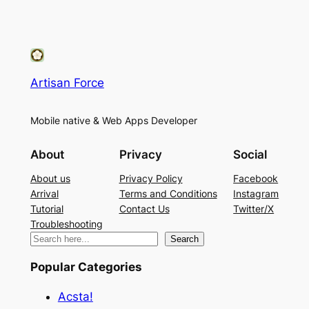
Artisan Force
Mobile native & Web Apps Developer
About
Privacy
Social
About us
Privacy Policy
Facebook
Arrival
Terms and Conditions
Instagram
Tutorial
Contact Us
Twitter/X
Troubleshooting
検
Search
索
Popular Categories
Acsta!