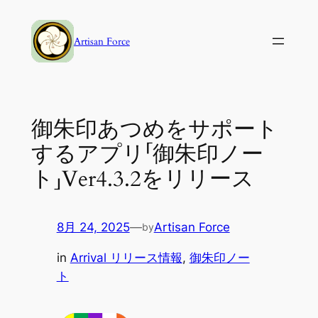
内
容
Artisan Force
を
ス
キ
ッ
御朱印あつめをサポート
プ
するアプリ「御朱印ノー
ト」Ver4.3.2をリリース
8月 24, 2025
—
Artisan Force
by
in
Arrival リリース情報
, 
御朱印ノー
ト