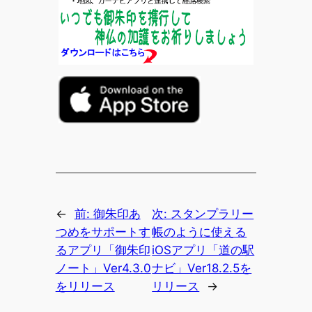
←
前:
御朱印あ
次:
スタンプラリー
つめをサポートす
帳のように使える
るアプリ「御朱印
iOSアプリ「道の駅
ノート」Ver4.3.0
ナビ」Ver18.2.5を
をリリース
リリース
→