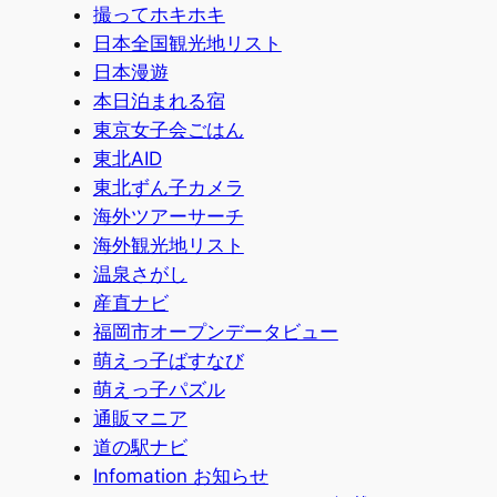
撮ってホキホキ
日本全国観光地リスト
日本漫遊
本日泊まれる宿
東京女子会ごはん
東北AID
東北ずん子カメラ
海外ツアーサーチ
海外観光地リスト
温泉さがし
産直ナビ
福岡市オープンデータビュー
萌えっ子ばすなび
萌えっ子パズル
通販マニア
道の駅ナビ
Infomation お知らせ