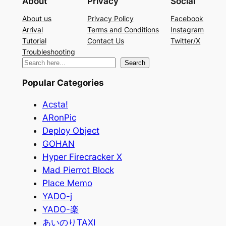
About
Privacy
Social
About us
Privacy Policy
Facebook
Arrival
Terms and Conditions
Instagram
Tutorial
Contact Us
Twitter/X
Troubleshooting
検
Search
索
Popular Categories
Acsta!
ARonPic
Deploy Object
GOHAN
Hyper Firecracker X
Mad Pierrot Block
Place Memo
YADO-j
YADO-楽
あいのりTAXI