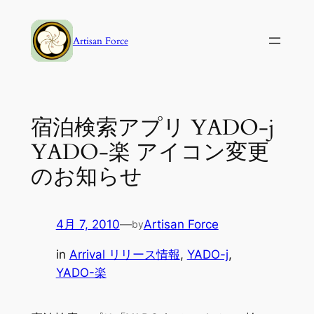
内
容
Artisan Force
を
ス
キ
ッ
宿泊検索アプリ YADO-j
プ
YADO-楽 アイコン変更
のお知らせ
4月 7, 2010
—
Artisan Force
by
in
Arrival リリース情報
, 
YADO-j
, 
YADO-楽