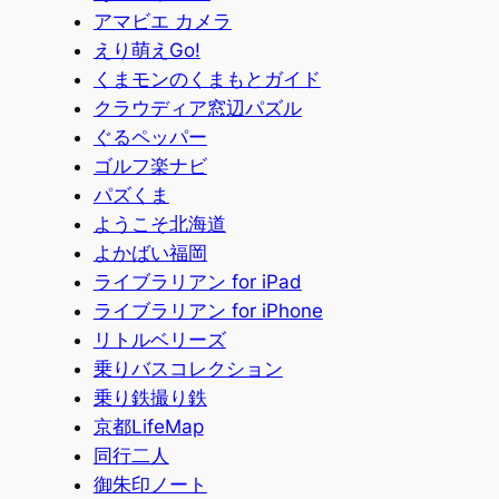
アマビエ カメラ
えり萌えGo!
くまモンのくまもとガイド
クラウディア窓辺パズル
ぐるペッパー
ゴルフ楽ナビ
パズくま
ようこそ北海道
よかばい福岡
ライブラリアン for iPad
ライブラリアン for iPhone
リトルベリーズ
乗りバスコレクション
乗り鉄撮り鉄
京都LifeMap
同行二人
御朱印ノート