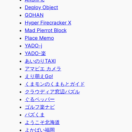
Deploy Object
GOHAN
Hyper Firecracker X
Mad Pierrot Block
Place Memo
YADO-j
YADO-楽
あいのりTAXI
アマビエ カメラ
えり萌えGo!
くまモンのくまもとガイド
クラウディア窓辺パズル
ぐるペッパー
ゴルフ楽ナビ
パズくま
ようこそ北海道
よかばい福岡