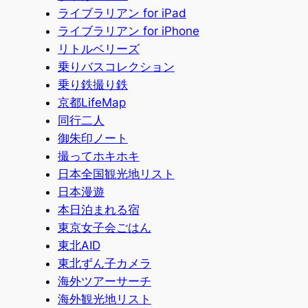
ライブラリアン for iPad
ライブラリアン for iPhone
リトルベリーズ
乗りバスコレクション
乗り鉄撮り鉄
京都LifeMap
同行二人
御朱印ノート
撮ってホキホキ
日本全国観光地リスト
日本漫遊
本日泊まれる宿
東京女子会ごはん
東北AID
東北ずん子カメラ
海外ツアーサーチ
海外観光地リスト