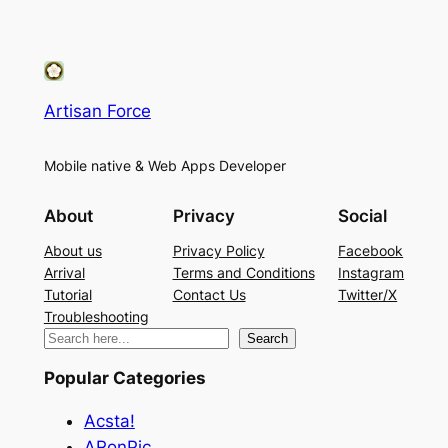
Artisan Force
Mobile native & Web Apps Developer
About
Privacy
Social
About us
Privacy Policy
Facebook
Arrival
Terms and Conditions
Instagram
Tutorial
Contact Us
Twitter/X
Troubleshooting
検
Search
索
Popular Categories
Acsta!
ARonPic