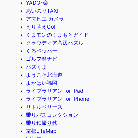
YADO-楽
あいのりTAXI
アマビエ カメラ
えり萌えGo!
くまモンのくまもとガイド
クラウディア窓辺パズル
ぐるペッパー
ゴルフ楽ナビ
パズくま
ようこそ北海道
よかばい福岡
ライブラリアン for iPad
ライブラリアン for iPhone
リトルベリーズ
乗りバスコレクション
乗り鉄撮り鉄
京都LifeMap