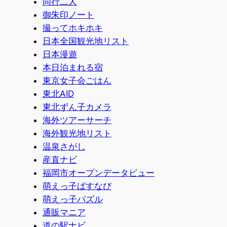
同行二人
御朱印ノート
撮ってホキホキ
日本全国観光地リスト
日本漫遊
本日泊まれる宿
東京女子会ごはん
東北AID
東北ずん子カメラ
海外ツアーサーチ
海外観光地リスト
温泉さがし
産直ナビ
福岡市オープンデータビュー
萌えっ子ばすなび
萌えっ子パズル
通販マニア
道の駅ナビ