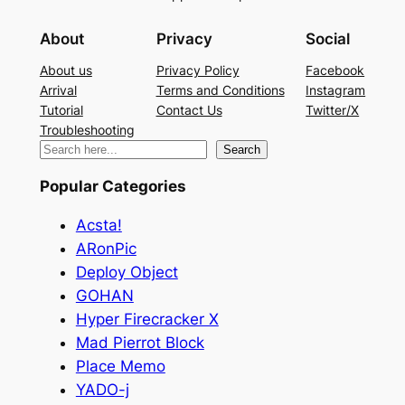
About
Privacy
Social
About us
Privacy Policy
Facebook
Arrival
Terms and Conditions
Instagram
Tutorial
Contact Us
Twitter/X
Troubleshooting
検
Search
索
Popular Categories
Acsta!
ARonPic
Deploy Object
GOHAN
Hyper Firecracker X
Mad Pierrot Block
Place Memo
YADO-j