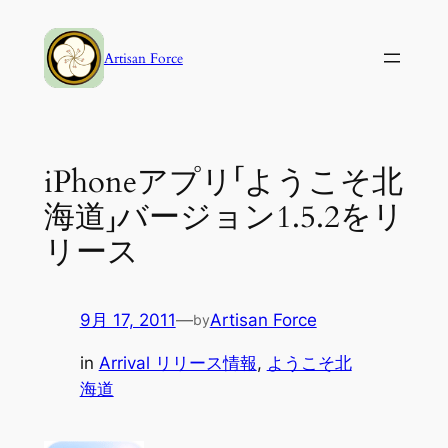
内
容
Artisan Force
を
ス
キ
ッ
iPhoneアプリ「ようこそ北
プ
海道」バージョン1.5.2をリ
リース
9月 17, 2011
—
Artisan Force
by
in
Arrival リリース情報
, 
ようこそ北
海道