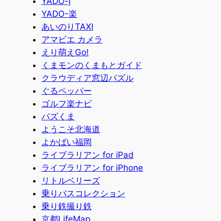
YADO-j
YADO-楽
あいのりTAXI
アマビエ カメラ
えり萌えGo!
くまモンのくまもとガイド
クラウディア窓辺パズル
ぐるペッパー
ゴルフ楽ナビ
パズくま
ようこそ北海道
よかばい福岡
ライブラリアン for iPad
ライブラリアン for iPhone
リトルベリーズ
乗りバスコレクション
乗り鉄撮り鉄
京都LifeMap