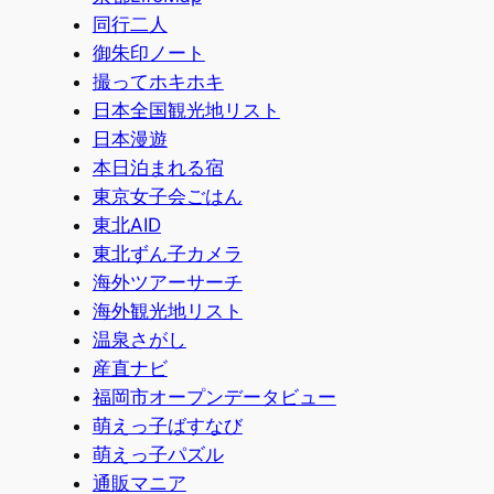
同行二人
御朱印ノート
撮ってホキホキ
日本全国観光地リスト
日本漫遊
本日泊まれる宿
東京女子会ごはん
東北AID
東北ずん子カメラ
海外ツアーサーチ
海外観光地リスト
温泉さがし
産直ナビ
福岡市オープンデータビュー
萌えっ子ばすなび
萌えっ子パズル
通販マニア