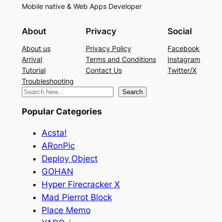
Mobile native & Web Apps Developer
About
Privacy
Social
About us
Privacy Policy
Facebook
Arrival
Terms and Conditions
Instagram
Tutorial
Contact Us
Twitter/X
Troubleshooting
検
Search
索
Popular Categories
Acsta!
ARonPic
Deploy Object
GOHAN
Hyper Firecracker X
Mad Pierrot Block
Place Memo