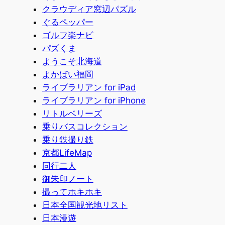
クラウディア窓辺パズル
ぐるペッパー
ゴルフ楽ナビ
パズくま
ようこそ北海道
よかばい福岡
ライブラリアン for iPad
ライブラリアン for iPhone
リトルベリーズ
乗りバスコレクション
乗り鉄撮り鉄
京都LifeMap
同行二人
御朱印ノート
撮ってホキホキ
日本全国観光地リスト
日本漫遊