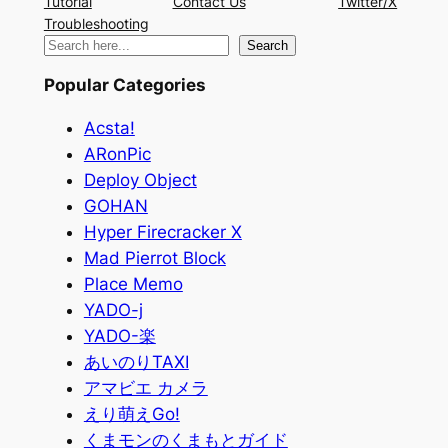
Tutorial
Contact Us
Twitter/X
Troubleshooting
検
Search
索
Popular Categories
Acsta!
ARonPic
Deploy Object
GOHAN
Hyper Firecracker X
Mad Pierrot Block
Place Memo
YADO-j
YADO-楽
あいのりTAXI
アマビエ カメラ
えり萌えGo!
くまモンのくまもとガイド