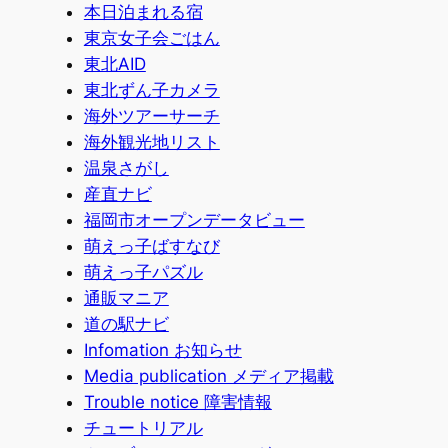
本日泊まれる宿
東京女子会ごはん
東北AID
東北ずん子カメラ
海外ツアーサーチ
海外観光地リスト
温泉さがし
産直ナビ
福岡市オープンデータビュー
萌えっ子ばすなび
萌えっ子パズル
通販マニア
道の駅ナビ
Infomation お知らせ
Media publication メディア掲載
Trouble notice 障害情報
チュートリアル