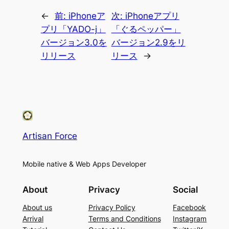
←
前:
iPhoneア
次:
iPhoneアプリ
プリ「YADO-j」
「ぐるペッパー」
バージョン3.0を
バージョン2.9をリ
リリース
リース
→
Artisan Force
Mobile native & Web Apps Developer
About
Privacy
Social
About us
Privacy Policy
Facebook
Arrival
Terms and Conditions
Instagram