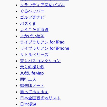
クラウディア窓辺パズル
ぐるペッパー
ゴルフ楽ナビ
パズくま
ようこそ北海道
よかばい福岡
ライブラリアン for iPad
ライブラリアン for iPhone
リトルベリーズ
乗りバスコレクション
乗り鉄撮り鉄
京都LifeMap
同行二人
御朱印ノート
撮ってホキホキ
日本全国観光地リスト
日本漫遊