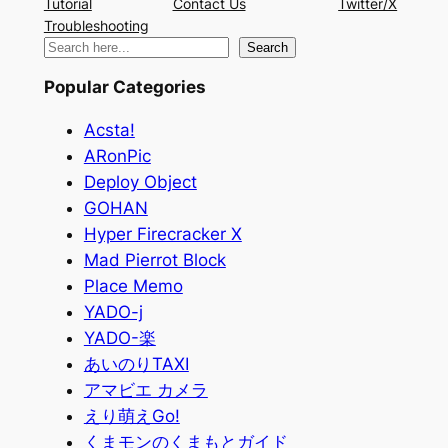
Tutorial
Contact Us
Twitter/X
Troubleshooting
検
Search
索
Popular Categories
Acsta!
ARonPic
Deploy Object
GOHAN
Hyper Firecracker X
Mad Pierrot Block
Place Memo
YADO-j
YADO-楽
あいのりTAXI
アマビエ カメラ
えり萌えGo!
くまモンのくまもとガイド