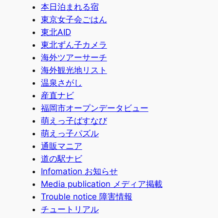
本日泊まれる宿
東京女子会ごはん
東北AID
東北ずん子カメラ
海外ツアーサーチ
海外観光地リスト
温泉さがし
産直ナビ
福岡市オープンデータビュー
萌えっ子ばすなび
萌えっ子パズル
通販マニア
道の駅ナビ
Infomation お知らせ
Media publication メディア掲載
Trouble notice 障害情報
チュートリアル