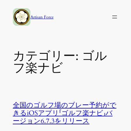
内
容
Artisan Force
を
ス
キ
ッ
カテゴリー:
ゴル
プ
フ楽ナビ
全国のゴルフ場のブレー予約がで
きるiOSアプリ「ゴルフ楽ナビ」バ
ージョン6.7.3をリリース