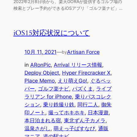
2022年2月8日頃から、楽天GORAが提供するゴルフ場の
検索とプレー予約ができるiOSアプリ「ゴルフ楽ナビ」…
iOS15対応状況について
10月 11, 2021
—
Artisan Force
by
in
ARonPic
, 
Arrival リリース情報
, 
Deploy Object
, 
Hyper Firecracker X
, 
Place Memo
, 
えり萌えGo!
, 
ぐるペッ
パー
, 
ゴルフ楽ナビ
, 
パズくま
, 
ライブ
ラリアン for iPhone
, 
乗りバスコレク
ション
, 
乗り鉄撮り鉄
, 
同行二人
, 
御朱
印ノート
, 
撮ってホキホキ
, 
日本漫遊
, 
本日泊まれる宿
, 
東北ずん子カメラ
, 
温泉さがし
, 
萌えっ子ばすなび
, 
通販
マニア
, 
道の駅ナビ