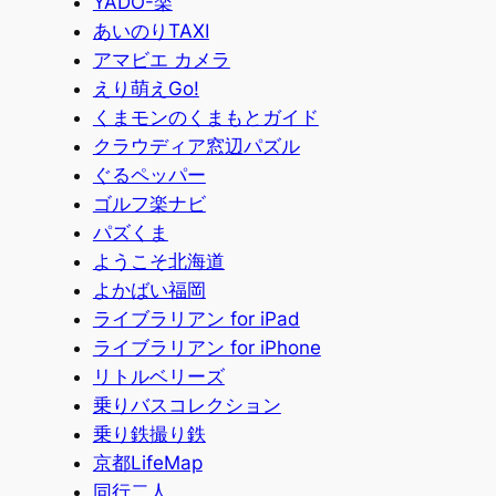
YADO-楽
あいのりTAXI
アマビエ カメラ
えり萌えGo!
くまモンのくまもとガイド
クラウディア窓辺パズル
ぐるペッパー
ゴルフ楽ナビ
パズくま
ようこそ北海道
よかばい福岡
ライブラリアン for iPad
ライブラリアン for iPhone
リトルベリーズ
乗りバスコレクション
乗り鉄撮り鉄
京都LifeMap
同行二人