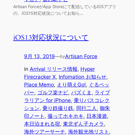
Artisan ForceがApp Storeにて配信しているiOSアプリ
の、iOS15対応状況についてお知ら…
iOS13対応状況について
9月 13, 2019
—
Artisan Force
by
in
Arrival リリース情報
, 
Hyper
Firecracker X
, 
Infomation お知らせ
, 
Place Memo
, 
えり萌えGo!
, 
ぐるペッ
パー
, 
ゴルフ楽ナビ
, 
パズくま
, 
ライブ
ラリアン for iPhone
, 
乗りバスコレク
ション
, 
乗り鉄撮り鉄
, 
同行二人
, 
御朱
印ノート
, 
撮ってホキホキ
, 
日本漫遊
, 
本日泊まれる宿
, 
東北ずん子カメラ
, 
海外ツアーサーチ
, 
海外観光地リスト
, 