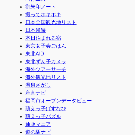
御朱印ノート
撮ってホキホキ
日本全国観光地リスト
日本漫遊
本日泊まれる宿
東京女子会ごはん
東北AID
東北ずん子カメラ
海外ツアーサーチ
海外観光地リスト
温泉さがし
産直ナビ
福岡市オープンデータビュー
萌えっ子ばすなび
萌えっ子パズル
通販マニア
道の駅ナビ