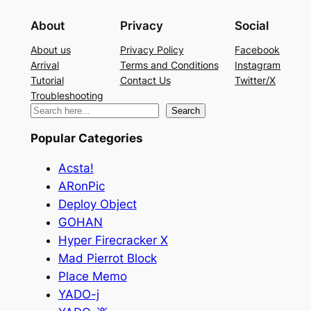
About
Privacy
Social
About us
Privacy Policy
Facebook
Arrival
Terms and Conditions
Instagram
Tutorial
Contact Us
Twitter/X
Troubleshooting
検
Search
索
Popular Categories
Acsta!
ARonPic
Deploy Object
GOHAN
Hyper Firecracker X
Mad Pierrot Block
Place Memo
YADO-j