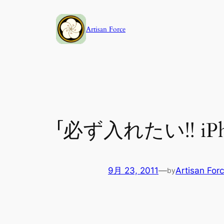
内
容
Artisan Force
を
ス
キ
ッ
プ
「必ず入れたい!! i
9月 23, 2011
—
Artisan For
by