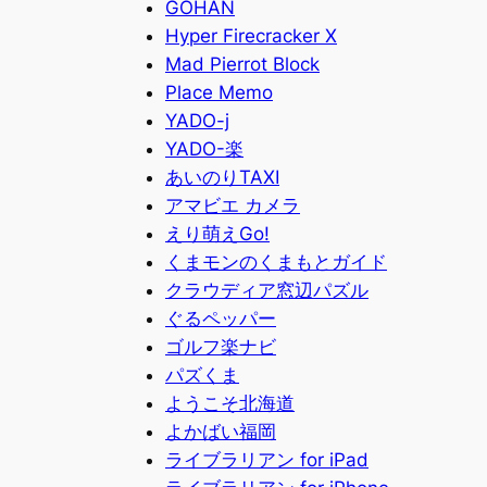
GOHAN
Hyper Firecracker X
Mad Pierrot Block
Place Memo
YADO-j
YADO-楽
あいのりTAXI
アマビエ カメラ
えり萌えGo!
くまモンのくまもとガイド
クラウディア窓辺パズル
ぐるペッパー
ゴルフ楽ナビ
パズくま
ようこそ北海道
よかばい福岡
ライブラリアン for iPad