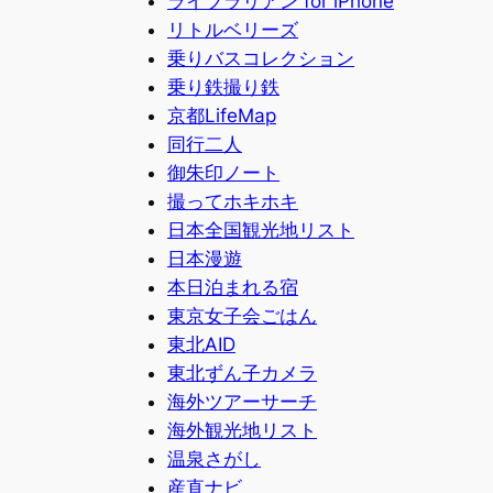
ライブラリアン for iPhone
リトルベリーズ
乗りバスコレクション
乗り鉄撮り鉄
京都LifeMap
同行二人
御朱印ノート
撮ってホキホキ
日本全国観光地リスト
日本漫遊
本日泊まれる宿
東京女子会ごはん
東北AID
東北ずん子カメラ
海外ツアーサーチ
海外観光地リスト
温泉さがし
産直ナビ