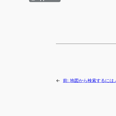
←
前:
地図から検索するには／