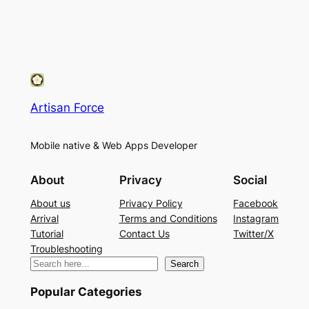
Artisan Force
Mobile native & Web Apps Developer
About
Privacy
Social
About us
Privacy Policy
Facebook
Arrival
Terms and Conditions
Instagram
Tutorial
Contact Us
Twitter/X
Troubleshooting
検
Search
索
Popular Categories