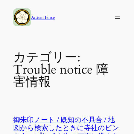
内
容
Artisan Force
を
ス
キ
ッ
カテゴリー:
プ
Trouble notice 障
害情報
御朱印ノート / 既知の不具合 / 地
図から検索したときに寺社のピン