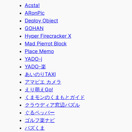
Acsta!
ARonPic
Deploy Object
GOHAN
Hyper Firecracker X
Mad Pierrot Block
Place Memo
YADO-j
YADO-楽
あいのりTAXI
アマビエ カメラ
えり萌えGo!
くまモンのくまもとガイド
クラウディア窓辺パズル
ぐるペッパー
ゴルフ楽ナビ
パズくま