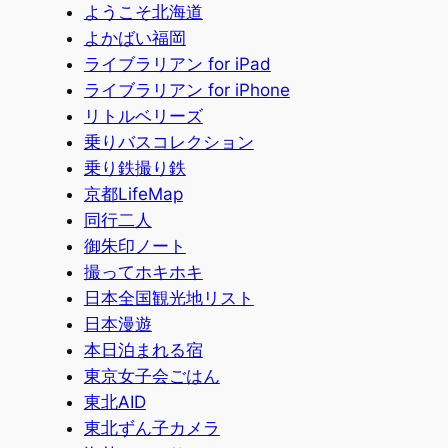
ようこそ北海道
よかばい福岡
ライブラリアン for iPad
ライブラリアン for iPhone
リトルベリーズ
乗りバスコレクション
乗り鉄撮り鉄
京都LifeMap
同行二人
御朱印ノート
撮ってホキホキ
日本全国観光地リスト
日本漫遊
本日泊まれる宿
東京女子会ごはん
東北AID
東北ずん子カメラ