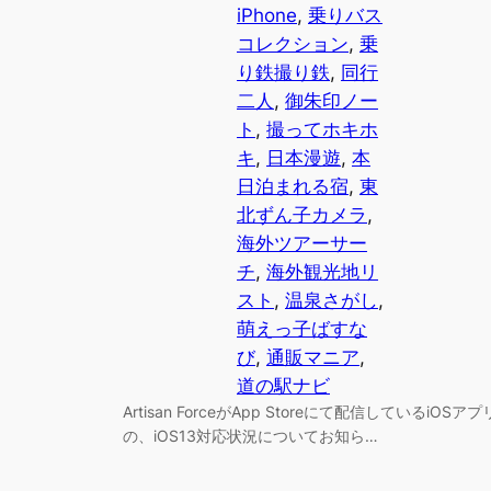
iPhone
, 
乗りバス
コレクション
, 
乗
り鉄撮り鉄
, 
同行
二人
, 
御朱印ノー
ト
, 
撮ってホキホ
キ
, 
日本漫遊
, 
本
日泊まれる宿
, 
東
北ずん子カメラ
, 
海外ツアーサー
チ
, 
海外観光地リ
スト
, 
温泉さがし
, 
萌えっ子ばすな
び
, 
通販マニア
, 
道の駅ナビ
Artisan ForceがApp Storeにて配信しているiOSアプ
の、iOS13対応状況についてお知ら…