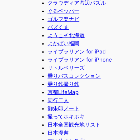
クラウディア窓辺パズル
ぐるペッパー
ゴルフ楽ナビ
パズくま
ようこそ北海道
よかばい福岡
ライブラリアン for iPad
ライブラリアン for iPhone
リトルベリーズ
乗りバスコレクション
乗り鉄撮り鉄
京都LifeMap
同行二人
御朱印ノート
撮ってホキホキ
日本全国観光地リスト
日本漫遊