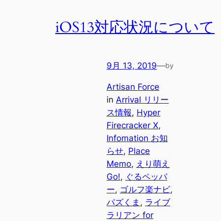
iOS13対応状況について
9月 13, 2019
—
by
Artisan Force
in
Arrival リリー
ス情報
, 
Hyper
Firecracker X
, 
Infomation お知
らせ
, 
Place
Memo
, 
えり萌え
Go!
, 
ぐるペッパ
ー
, 
ゴルフ楽ナビ
, 
パズくま
, 
ライブ
ラリアン for