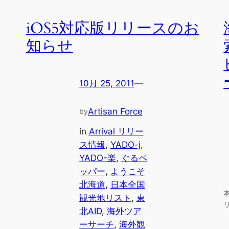
iOS5対応版リリースのお
知らせ
10月 25, 2011
—
Artisan Force
by
in
Arrival リリー
ス情報
, 
YADO-j
, 
YADO-楽
, 
ぐるペ
ッパー
, 
ようこそ
北海道
, 
日本全国
観光地リスト
, 
東
北AID
, 
海外ツア
ーサーチ
, 
海外観