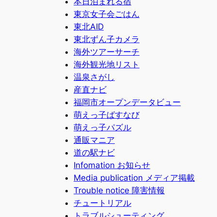
本日泊まれる宿
東京女子会ごはん
東北AID
東北ずん子カメラ
海外ツアーサーチ
海外観光地リスト
温泉さがし
産直ナビ
福岡市オープンデータビュー
萌えっ子ばすなび
萌えっ子パズル
通販マニア
道の駅ナビ
Infomation お知らせ
Media publication メディア掲載
Trouble notice 障害情報
チュートリアル
トラブルシューティング