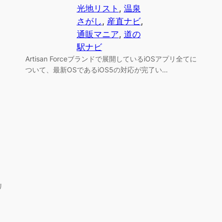
光地リスト
, 
温泉
さがし
, 
産直ナビ
, 
通販マニア
, 
道の
駅ナビ
Artisan Forceブランドで展開しているiOSアプリ全てに
ついて、最新OSであるiOS5の対応が完了い…
リ