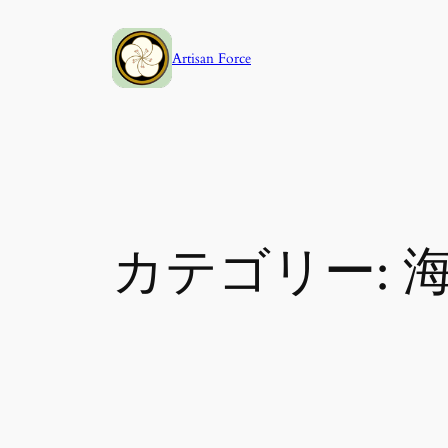
内
容
Artisan Force
を
ス
キ
ッ
プ
カテゴリー: