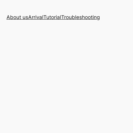
About us
Arrival
Tutorial
Troubleshooting