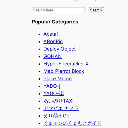
検
Search
索
Popular Categories
Acsta!
ARonPic
Deploy Object
GOHAN
Hyper Firecracker X
Mad Pierrot Block
Place Memo
YADO-j
YADO-楽
あいのりTAXI
アマビエ カメラ
えり萌えGo!
くまモンのくまもとガイド