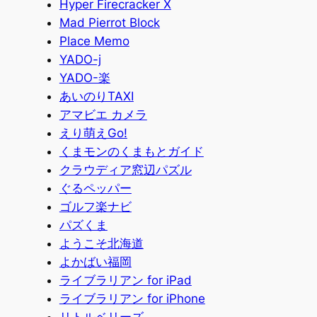
Hyper Firecracker X
Mad Pierrot Block
Place Memo
YADO-j
YADO-楽
あいのりTAXI
アマビエ カメラ
えり萌えGo!
くまモンのくまもとガイド
クラウディア窓辺パズル
ぐるペッパー
ゴルフ楽ナビ
パズくま
ようこそ北海道
よかばい福岡
ライブラリアン for iPad
ライブラリアン for iPhone