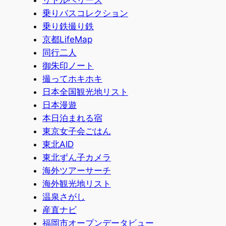
リトルベリーズ
乗りバスコレクション
乗り鉄撮り鉄
京都LifeMap
同行二人
御朱印ノート
撮ってホキホキ
日本全国観光地リスト
日本漫遊
本日泊まれる宿
東京女子会ごはん
東北AID
東北ずん子カメラ
海外ツアーサーチ
海外観光地リスト
温泉さがし
産直ナビ
福岡市オープンデータビュー