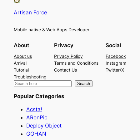
Artisan Force
Mobile native & Web Apps Developer
About
Privacy
Social
About us
Privacy Policy
Facebook
Arrival
Terms and Conditions
Instagram
Tutorial
Contact Us
Twitter/X
Troubleshooting
検
Search
索
Popular Categories
Acsta!
ARonPic
Deploy Object
GOHAN