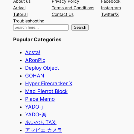
About us
Privacy Policy
Facebook
Arrival
Terms and Conditions
Instagram
Tutorial
Contact Us
Twitter/X
Troubleshooting
検
Search
索
Popular Categories
Acsta!
ARonPic
Deploy Object
GOHAN
Hyper Firecracker X
Mad Pierrot Block
Place Memo
YADO-j
YADO-楽
あいのりTAXI
アマビエ カメラ