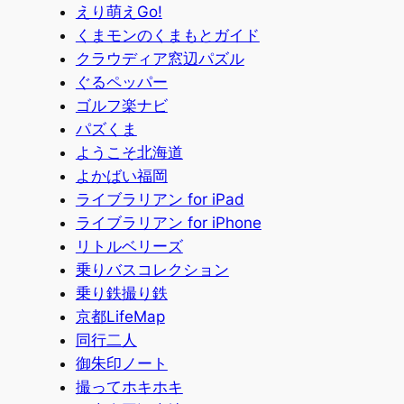
えり萌えGo!
くまモンのくまもとガイド
クラウディア窓辺パズル
ぐるペッパー
ゴルフ楽ナビ
パズくま
ようこそ北海道
よかばい福岡
ライブラリアン for iPad
ライブラリアン for iPhone
リトルベリーズ
乗りバスコレクション
乗り鉄撮り鉄
京都LifeMap
同行二人
御朱印ノート
撮ってホキホキ