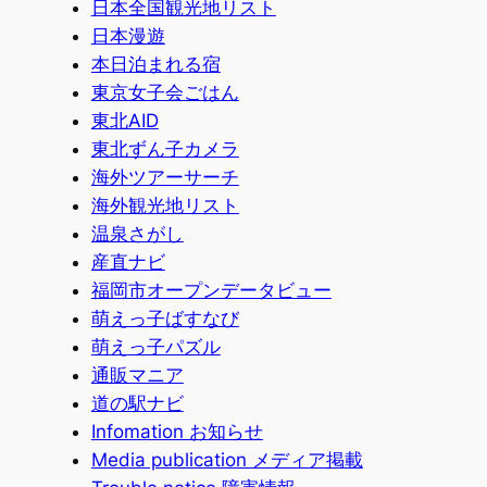
日本全国観光地リスト
日本漫遊
本日泊まれる宿
東京女子会ごはん
東北AID
東北ずん子カメラ
海外ツアーサーチ
海外観光地リスト
温泉さがし
産直ナビ
福岡市オープンデータビュー
萌えっ子ばすなび
萌えっ子パズル
通販マニア
道の駅ナビ
Infomation お知らせ
Media publication メディア掲載