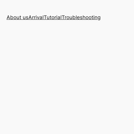
About us
Arrival
Tutorial
Troubleshooting