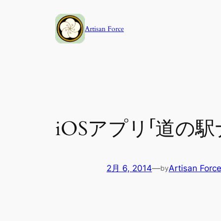
内
容
Artisan Force
を
ス
キ
ッ
プ
iOSアプリ「道の駅ナ
2月 6, 2014
—
Artisan Forc
by