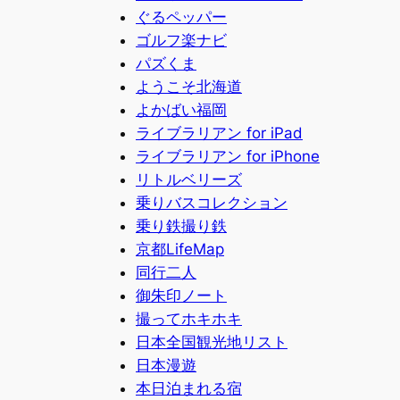
ぐるペッパー
ゴルフ楽ナビ
パズくま
ようこそ北海道
よかばい福岡
ライブラリアン for iPad
ライブラリアン for iPhone
リトルベリーズ
乗りバスコレクション
乗り鉄撮り鉄
京都LifeMap
同行二人
御朱印ノート
撮ってホキホキ
日本全国観光地リスト
日本漫遊
本日泊まれる宿