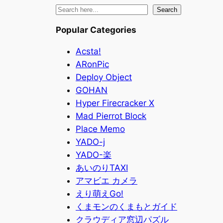
検
Search
索
Popular Categories
Acsta!
ARonPic
Deploy Object
GOHAN
Hyper Firecracker X
Mad Pierrot Block
Place Memo
YADO-j
YADO-楽
あいのりTAXI
アマビエ カメラ
えり萌えGo!
くまモンのくまもとガイド
クラウディア窓辺パズル