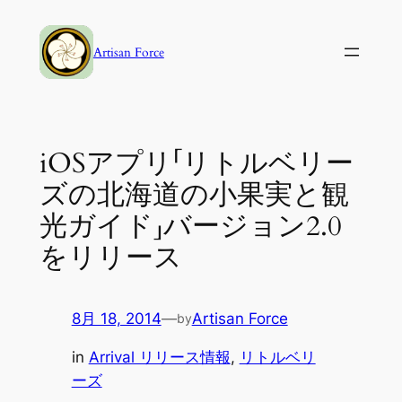
内
容
Artisan Force
を
ス
キ
ッ
iOSアプリ「リトルベリー
プ
ズの北海道の小果実と観
光ガイド」バージョン2.0
をリリース
8月 18, 2014
—
Artisan Force
by
in
Arrival リリース情報
, 
リトルベリ
ーズ