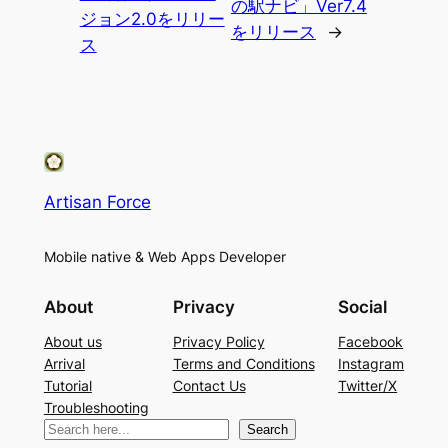
の駅ナビ」Ver7.4
ジョン2.0をリリー
をリリース
→
ス
Artisan Force
Mobile native & Web Apps Developer
About
Privacy
Social
About us
Privacy Policy
Facebook
Arrival
Terms and Conditions
Instagram
Tutorial
Contact Us
Twitter/X
Troubleshooting
検
Search