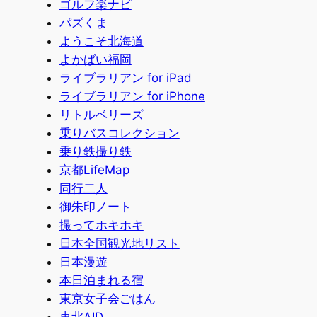
ゴルフ楽ナビ
パズくま
ようこそ北海道
よかばい福岡
ライブラリアン for iPad
ライブラリアン for iPhone
リトルベリーズ
乗りバスコレクション
乗り鉄撮り鉄
京都LifeMap
同行二人
御朱印ノート
撮ってホキホキ
日本全国観光地リスト
日本漫遊
本日泊まれる宿
東京女子会ごはん