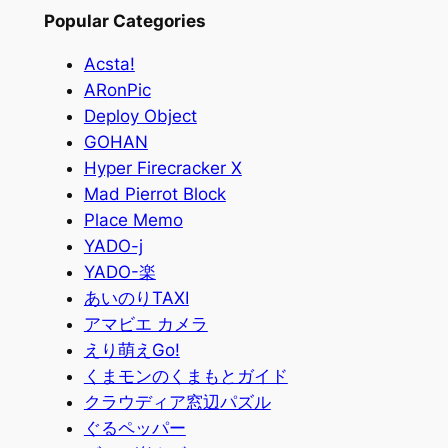
索
Popular Categories
Acsta!
ARonPic
Deploy Object
GOHAN
Hyper Firecracker X
Mad Pierrot Block
Place Memo
YADO-j
YADO-楽
あいのりTAXI
アマビエ カメラ
えり萌えGo!
くまモンのくまもとガイド
クラウディア窓辺パズル
ぐるペッパー