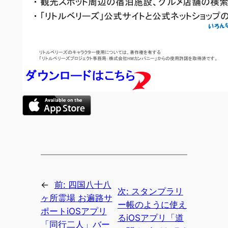
←
前:
四国八十八
次:
スタンプラリ
ヶ所霊場 お遍路サ
ー帳のように使え
ポートiOSアプリ
るiOSアプリ「道
「同行二人」バー