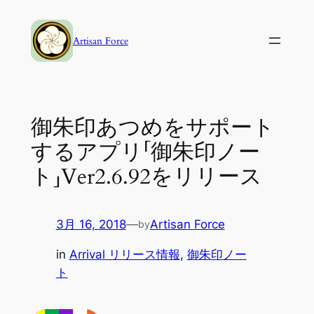
内
容
Artisan Force
を
ス
キ
ッ
御朱印あつめをサポート
プ
するアプリ「御朱印ノー
ト」Ver2.6.92をリリース
3月 16, 2018
—
Artisan Force
by
in
Arrival リリース情報
, 
御朱印ノー
ト