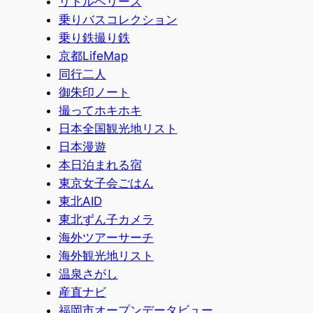
リトルベリーズ
乗りバスコレクション
乗り鉄撮り鉄
京都LifeMap
同行二人
御朱印ノート
撮ってホキホキ
日本全国観光地リスト
日本漫遊
本日泊まれる宿
東京女子会ごはん
東北AID
東北ずん子カメラ
海外ツアーサーチ
海外観光地リスト
温泉さがし
産直ナビ
福岡市オープンデータビュー