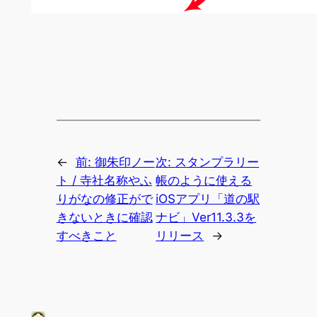
←
前:
御朱印ノー
次:
スタンプラリー
ト / 寺社名称やふ
帳のように使える
りがなの修正がで
iOSアプリ「道の駅
きないときに確認
ナビ」Ver11.3.3を
すべきこと
リリース
→