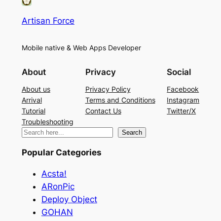
Artisan Force
Mobile native & Web Apps Developer
About
Privacy
Social
About us
Privacy Policy
Facebook
Arrival
Terms and Conditions
Instagram
Tutorial
Contact Us
Twitter/X
Troubleshooting
検
Search
索
Popular Categories
Acsta!
ARonPic
Deploy Object
GOHAN