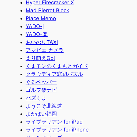
Hyper Firecracker X
Mad Pierrot Block
Place Memo
YADO-j
YADO-楽
あいのりTAXI
アマビエ カメラ
えり萌えGo!
くまモンのくまもとガイド
クラウディア窓辺パズル
ぐるペッパー
ゴルフ楽ナビ
パズくま
ようこそ北海道
よかばい福岡
ライブラリアン for iPad
ライブラリアン for iPhone