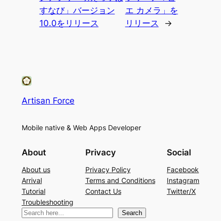
すなび」バージョン
エ カメラ」を
10.0をリリース
リリース
→
Artisan Force
Mobile native & Web Apps Developer
About
Privacy
Social
About us
Privacy Policy
Facebook
Arrival
Terms and Conditions
Instagram
Tutorial
Contact Us
Twitter/X
Troubleshooting
検
Search