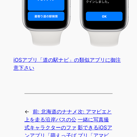
iOSアプリ「道の駅ナビ」の類似アプリに御注
意下さい
←
前:
北海道のナナメ
次:
アマビエと
上を走る沿岸バスの公
一緒に写真撮
式キャラクターのファ
影できるiOSア
ンアプリ「萌えっ子ば
プリ「アマビ