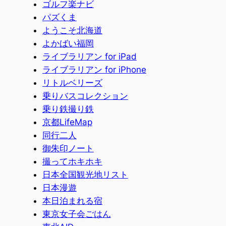
ゴルフ楽ナビ
パズくま
ようこそ北海道
よかばい福岡
ライブラリアン for iPad
ライブラリアン for iPhone
リトルベリーズ
乗りバスコレクション
乗り鉄撮り鉄
京都LifeMap
同行二人
御朱印ノート
撮ってホキホキ
日本全国観光地リスト
日本漫遊
本日泊まれる宿
東京女子会ごはん