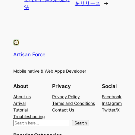
をリリース
→
法
Artisan Force
Mobile native & Web Apps Developer
About
Privacy
Social
About us
Privacy Policy
Facebook
Arrival
Terms and Conditions
Instagram
Tutorial
Contact Us
Twitter/X
Troubleshooting
検
Search
索