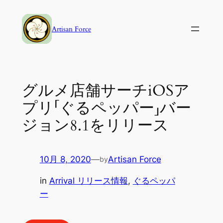
内
容
Artisan Force
を
ス
キ
ッ
グルメ店舗サーチiOSア
プ
プリ「ぐるペッパー」バー
ジョン8.1をリリース
10月 8, 2020
—
Artisan Force
by
in
Arrival リリース情報
, 
ぐるペッパ
ー