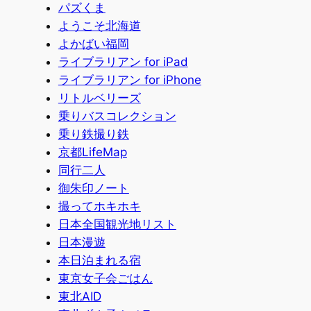
パズくま
ようこそ北海道
よかばい福岡
ライブラリアン for iPad
ライブラリアン for iPhone
リトルベリーズ
乗りバスコレクション
乗り鉄撮り鉄
京都LifeMap
同行二人
御朱印ノート
撮ってホキホキ
日本全国観光地リスト
日本漫遊
本日泊まれる宿
東京女子会ごはん
東北AID