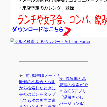
←
前:
御朱印ノート /
次:
温泉地と温
既知の不具合 / 地図
泉宿の検索がで
から検索したときに
きるiOSアプリ
寺社のピンをタップ
「温泉さがし」
しても次の画面に進
バージョン8.1
まないときの回避方