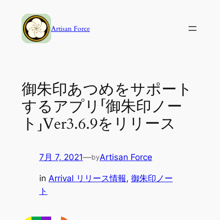
内
容
Artisan Force
を
ス
キ
ッ
御朱印あつめをサポート
プ
するアプリ「御朱印ノー
ト」Ver3.6.9をリリース
7月 7, 2021
—
Artisan Force
by
in
Arrival リリース情報
, 
御朱印ノー
ト