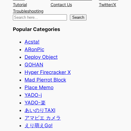
Tutorial
Contact Us
Twitter/X
Troubleshooting
検
Search
索
Popular Categories
Acsta!
ARonPic
Deploy Object
GOHAN
Hyper Firecracker X
Mad Pierrot Block
Place Memo
YADO-j
YADO-楽
あいのりTAXI
アマビエ カメラ
えり萌えGo!