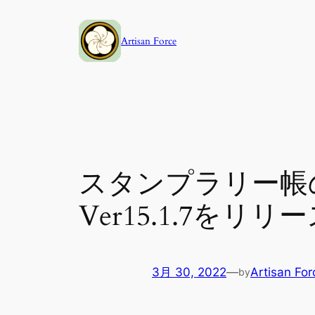
内
容
Artisan Force
を
ス
キ
ッ
プ
スタンプラリー帳の
Ver15.1.7をリリ
3月 30, 2022
—
Artisan For
by