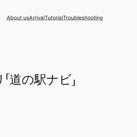
About us
Arrival
Tutorial
Troubleshooting
「道の駅ナビ」