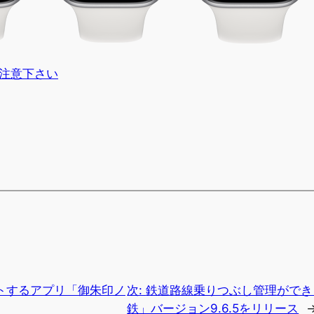
御注意下さい
トするアプリ「御朱印ノ
次:
鉄道路線乗りつぶし管理ができる
鉄」バージョン9.6.5をリリース