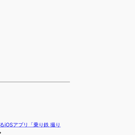
iOSアプリ「乗り鉄 撮り
→