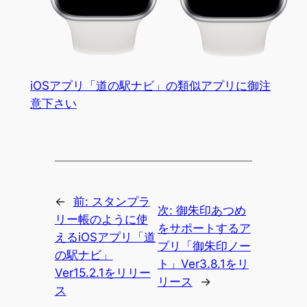
iOSアプリ「道の駅ナビ」の類似アプリに御注
意下さい
←
前:
スタンプラ
次:
御朱印あつめ
リー帳のように使
をサポートするア
えるiOSアプリ「道
プリ「御朱印ノー
の駅ナビ」
ト」Ver3.8.1をリ
Ver15.2.1をリリー
リース
→
ス