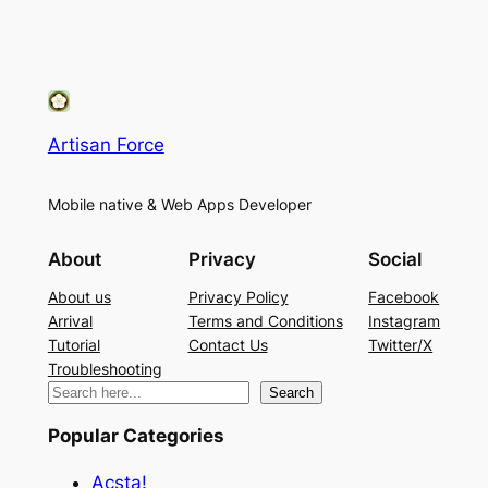
Artisan Force
Mobile native & Web Apps Developer
About
Privacy
Social
About us
Privacy Policy
Facebook
Arrival
Terms and Conditions
Instagram
Tutorial
Contact Us
Twitter/X
Troubleshooting
検
Search
索
Popular Categories
Acsta!