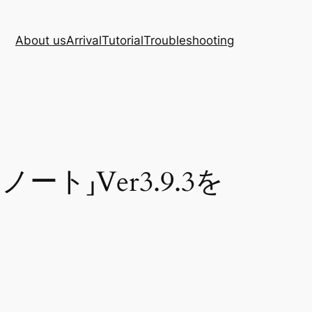
About us
Arrival
Tutorial
Troubleshooting
」Ver3.9.3を