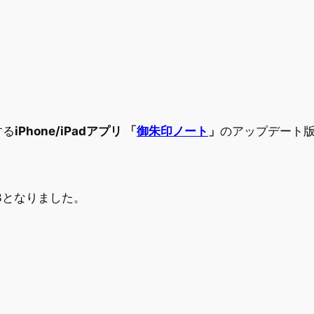
する
iPhone/iPadアプリ 「
御朱印ノート
」
のアップデート版(
73となりました。