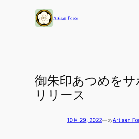
内
容
Artisan Force
を
ス
キ
ッ
プ
御朱印あつめをサポー
リリース
10月 29, 2022
—
Artisan Fo
by