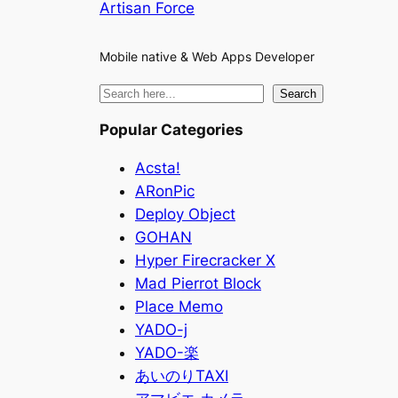
Artisan Force
Mobile native & Web Apps Developer
検
Search
索
Popular Categories
Acsta!
ARonPic
Deploy Object
GOHAN
Hyper Firecracker X
Mad Pierrot Block
Place Memo
YADO-j
YADO-楽
あいのりTAXI