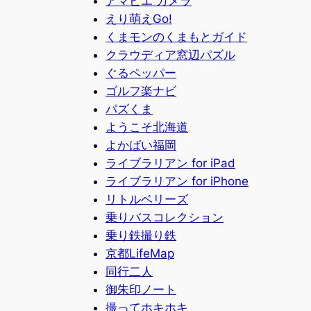
アマビエ カメラ
えり萌えGo!
くまモンのくまもとガイド
クラウディア窓辺パズル
ぐるペッパー
ゴルフ楽ナビ
パズくま
ようこそ北海道
よかばい福岡
ライブラリアン for iPad
ライブラリアン for iPhone
リトルベリーズ
乗りバスコレクション
乗り鉄撮り鉄
京都LifeMap
同行二人
御朱印ノート
撮ってホキホキ