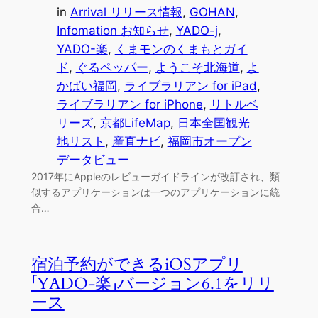
in
Arrival リリース情報
, 
GOHAN
, 
Infomation お知らせ
, 
YADO-j
, 
YADO-楽
, 
くまモンのくまもとガイ
ド
, 
ぐるペッパー
, 
ようこそ北海道
, 
よ
かばい福岡
, 
ライブラリアン for iPad
, 
ライブラリアン for iPhone
, 
リトルベ
リーズ
, 
京都LifeMap
, 
日本全国観光
地リスト
, 
産直ナビ
, 
福岡市オープン
データビュー
2017年にAppleのレビューガイドラインが改訂され、類
似するアプリケーションは一つのアプリケーションに統
合…
宿泊予約ができるiOSアプリ
「YADO-楽」バージョン6.1をリリ
ース