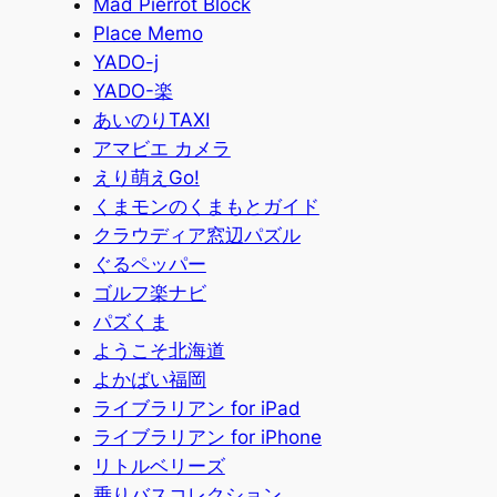
Mad Pierrot Block
Place Memo
YADO-j
YADO-楽
あいのりTAXI
アマビエ カメラ
えり萌えGo!
くまモンのくまもとガイド
クラウディア窓辺パズル
ぐるペッパー
ゴルフ楽ナビ
パズくま
ようこそ北海道
よかばい福岡
ライブラリアン for iPad
ライブラリアン for iPhone
リトルベリーズ
乗りバスコレクション