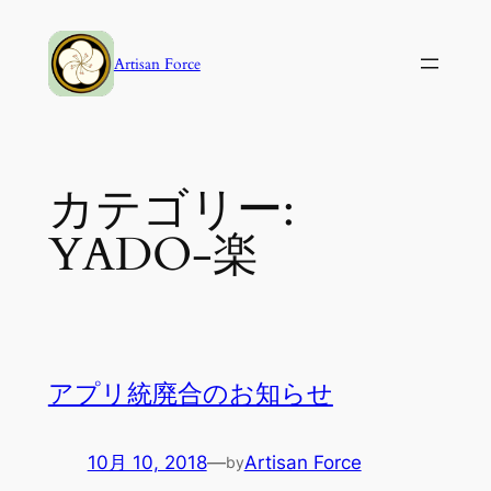
内
容
Artisan Force
を
ス
キ
ッ
カテゴリー:
プ
YADO-楽
アプリ統廃合のお知らせ
10月 10, 2018
—
Artisan Force
by