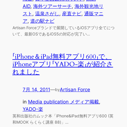
AID
, 
海外ツアーサーチ
, 
海外観光地リ
スト
, 
温泉さがし
, 
産直ナビ
, 
通販マニ
ア
, 
道の駅ナビ
Artisan Forceブランドで展開しているiOSアプリ全てにつ
いて、最新OSであるiOS5の対応が完了い…
「iPhone＆iPad無料アプリ600」で、
iPhoneアプリ「YADO-楽」が紹介さ
れました
7月 14, 2011
—
Artisan Force
by
in
Media publication メディア掲載
, 
YADO-楽
英和出版社のムック本「iPhone&iPad無料アプリ600 (英
和MOOK らくらく講座 88)」…