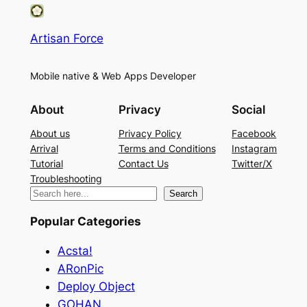
Artisan Force
Mobile native & Web Apps Developer
About
Privacy
Social
About us
Privacy Policy
Facebook
Arrival
Terms and Conditions
Instagram
Tutorial
Contact Us
Twitter/X
Troubleshooting
検
Search
索
Popular Categories
Acsta!
ARonPic
Deploy Object
GOHAN