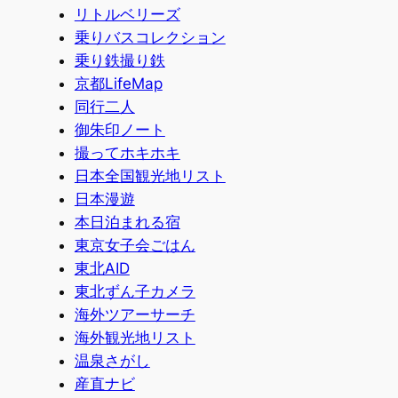
リトルベリーズ
乗りバスコレクション
乗り鉄撮り鉄
京都LifeMap
同行二人
御朱印ノート
撮ってホキホキ
日本全国観光地リスト
日本漫遊
本日泊まれる宿
東京女子会ごはん
東北AID
東北ずん子カメラ
海外ツアーサーチ
海外観光地リスト
温泉さがし
産直ナビ