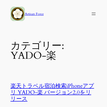
内
容
Artisan Force
を
ス
キ
ッ
カテゴリー:
プ
YADO-楽
楽天トラベル宿泊検索iPhoneアプ
リ YADO-楽 バージョン2.0をリ
リース