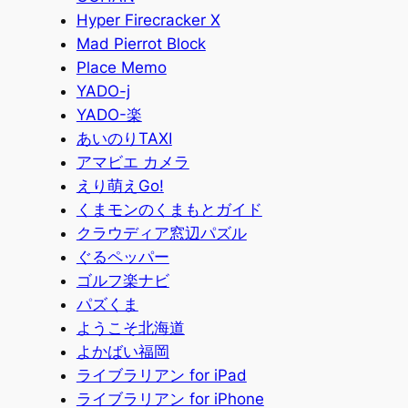
Hyper Firecracker X
Mad Pierrot Block
Place Memo
YADO-j
YADO-楽
あいのりTAXI
アマビエ カメラ
えり萌えGo!
くまモンのくまもとガイド
クラウディア窓辺パズル
ぐるペッパー
ゴルフ楽ナビ
パズくま
ようこそ北海道
よかばい福岡
ライブラリアン for iPad
ライブラリアン for iPhone